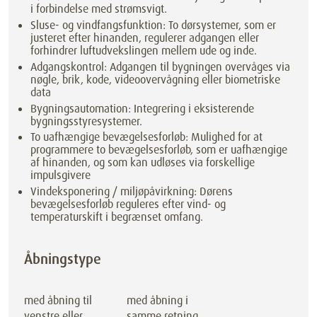
i forbindelse med strømsvigt.
Sluse- og vindfangsfunktion: To dørsystemer, som er
justeret efter hinanden, regulerer adgangen eller
forhindrer luftudvekslingen mellem ude og inde.
Adgangskontrol: Adgangen til bygningen overvåges via
nøgle, brik, kode, videoovervågning eller biometriske
data
Bygningsautomation: Integrering i eksisterende
bygningsstyresystemer.
To uafhængige bevægelsesforløb: Mulighed for at
programmere to bevægelsesforløb, som er uafhængige
af hinanden, og som kan udløses via forskellige
impulsgivere
Vindeksponering / miljøpåvirkning: Dørens
bevægelsesforløb reguleres efter vind- og
temperaturskift i begrænset omfang.
Åbningstype
med åbning til
med åbning i
venstre eller
samme retning