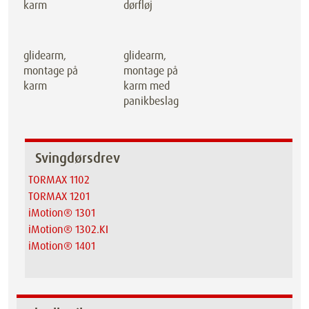
karm
dørfløj
glidearm,
glidearm,
montage på
montage på
karm
karm med
panikbeslag
Svingdørsdrev
TORMAX 1102
TORMAX 1201
iMotion® 1301
iMotion® 1302.KI
iMotion® 1401