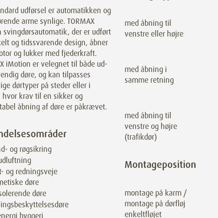
andard udførsel er automatikken og
hørende arme synlige. TORMAX
med åbning til
 svingdørsautomatik, der er udført
venstre eller højre
kelt og tidssvarende design, åbner
tor og lukker med fjederkraft.
 iMotion er velegnet til både ud-
med åbning i
endig døre, og kan tilpasses
samme retning
lige dørtyper på steder eller i
, hvor krav til en sikker og
tabel åbning af døre er påkrævet.
med åbning til
venstre og højre
ndelsesområder
(trafikdør)
d- og røgsikring
dluftning
Montageposition
t- og redningsveje
metiske døre
montage på karm /
solerende døre
montage på dørfløj
lingsbeskyttelsesdøre
enkeltfløjet
nergi byggeri