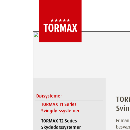
Dørsystemer
TOR
TORMAX T1 Series
Svi
Svingdørssystemer
Er man
TORMAX T2 Series
besværl
Skydedørssystemer