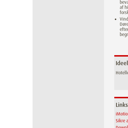
bev
af h
fors
Vind
Døre
efte
beg
Ideel
Hotell
Links
iMotio
Sikre 
Downl