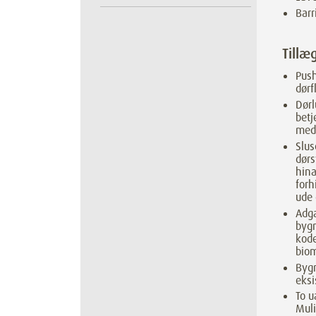
Barr
Tillæ
Push
dørf
Dør
betj
med 
Slus
dørs
hina
forh
ude 
Adga
bygn
kode
biom
Bygn
eksi
To u
Muli