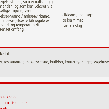
ægelsesforløb, som er uafhængige
inanden, og som kan udløses via
kellige impulsgivere
glidearm, montage
eksponering / miljøpåvirkning:
på karm med
ns bevægelsesforløb reguleres
r vind- og temperaturskift i
panikbeslag
rænset omfang.
le til
er, restauranter, indkøbscentre, butikker, kontorbygninger, sygehuse,
n Teknologi
automatiske døre
oads