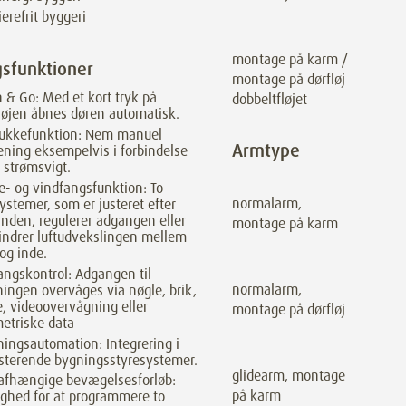
ierefrit byggeri
montage på karm /
gsfunktioner
montage på dørfløj
 & Go: Med et kort tryk på
dobbeltfløjet
løjen åbnes døren automatisk.
lukkefunktion: Nem manuel
Armtype
ening eksempelvis i forbindelse
strømsvigt.
e- og vindfangsfunktion: To
normalarm,
ystemer, som er justeret efter
nden, regulerer adgangen eller
montage på karm
indrer luftudvekslingen mellem
og inde.
ngskontrol: Adgangen til
normalarm,
ingen overvåges via nøgle, brik,
, videoovervågning eller
montage på dørfløj
etriske data
ingsautomation: Integrering i
sterende bygningsstyresystemer.
glidearm, montage
afhængige bevægelsesforløb:
på karm
ghed for at programmere to