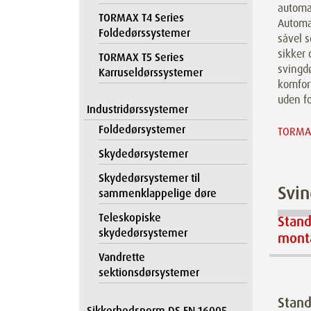
automa
TORMAX T4 Series
Automat
Foldedørssystemer
såvel s
sikker 
TORMAX T5 Series
svingdø
Karruseldørssystemer
komfort
uden fo
Industridørssystemer
Foldedørsystemer
TORMAX
Skydedørsystemer
Skydedørsystemer til
Svin
sammenklappelige døre
Teleskopiske
Stan
skydedørsystemer
mont
Vandrette
sektionsdørsystemer
Stan
Sikkerhedsnorm DS EN 16005