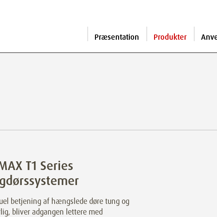
Præsentation
Produkter
Anv
MAX T1 Series
ngdørssystemer
uel betjening af hængslede døre tung og
ig, bliver adgangen lettere med