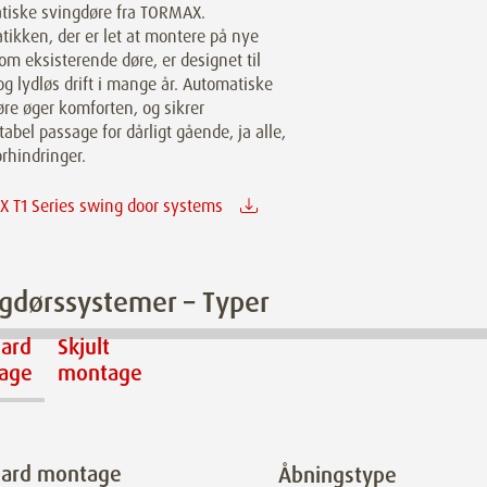
tiske svingdøre fra TORMAX.
ikken, der er let at montere på nye
om eksisterende døre, er designet til
og lydløs drift i mange år. Automatiske
re øger komforten, og sikrer
abel passage for dårligt gående, ja alle,
rhindringer.
 T1 Series swing door systems
gdørssystemer – Typer
dard
Skjult
age
montage
dard montage
Åbningstype