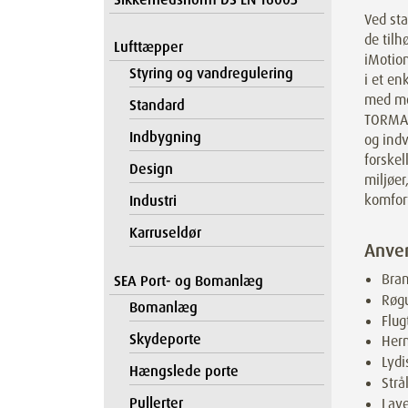
Ved st
de til
Lufttæpper
iMotion
Styring og vandregulering
i et en
med mo
Standard
TORMAX
Indbygning
og indv
forskel
Design
miljøer
komfor
Industri
Karruseldør
Anve
Bran
SEA Port- og Bomanlæg
Røgu
Bomanlæg
Flug
Skydeporte
Her
Lydi
Hængslede porte
Strå
Pullerter
Lave