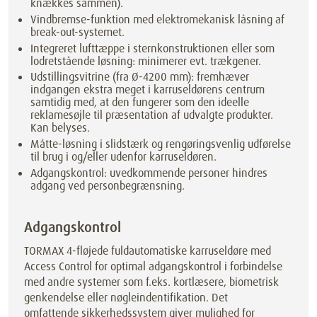
knækkes sammen).
Vindbremse-funktion med elektromekanisk låsning af
break-out-systemet.
Integreret lufttæppe i sternkonstruktionen eller som
lodretstående løsning: minimerer evt. trækgener.
Udstillingsvitrine (fra Ø-4200 mm): fremhæver
indgangen ekstra meget i karruseldørens centrum
samtidig med, at den fungerer som den ideelle
reklamesøjle til præsentation af udvalgte produkter.
Kan belyses.
Måtte-løsning i slidstærk og rengøringsvenlig udførelse
til brug i og/eller udenfor karruseldøren.
Adgangskontrol: uvedkommende personer hindres
adgang ved personbegrænsning.
Adgangskontrol
TORMAX 4-fløjede fuldautomatiske karruseldøre med
Access Control for optimal adgangskontrol i forbindelse
med andre systemer som f.eks. kortlæsere, biometrisk
genkendelse eller nøgleindentifikation. Det
omfattende sikkerhedssystem giver mulighed for