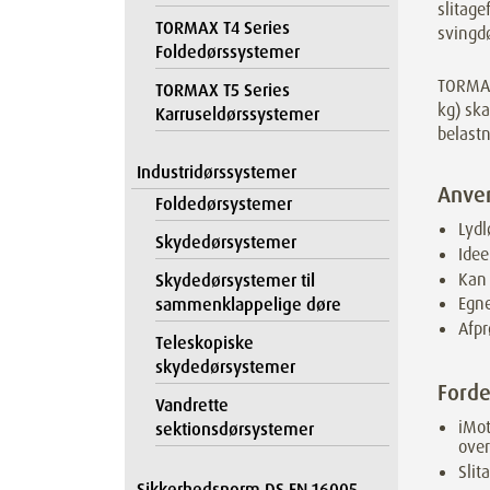
slitage
TORMAX T4 Series
svingdø
Foldedørssystemer
TORMAX 
TORMAX T5 Series
kg) ska
Karruseldørssystemer
belastn
Industridørssystemer
Anve
Foldedørsystemer
Lydl
Skydedørsystemer
Idee
Kan
Skydedørsystemer til
Egne
sammenklappelige døre
Afpr
Teleskopiske
skydedørsystemer
Forde
Vandrette
iMot
sektionsdørsystemer
over
Slit
Sikkerhedsnorm DS EN 16005