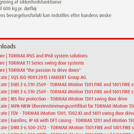
grering af sikkerhedsfunktioner
il 600 kg pr. dørfløj
ns bevægelsesforløb kan indstilles efter kundens ønske
loads
re | TORMAX IP65 and IP68 system solutions
re | TORMAX T1 Series swing door systems
re | TORMAX "the passion to drive doors"
icate | SQS ISO 9001:2015 LANDERT Group AG
icate | DiBt Z-6.510-2569 - TORMAX iMotion 1301.FIRE and 1401.FIRE 
icate | DiBt Z-6.510-2569 - TORMAX iMotion 1301.FIRE and 1401.FIRE 
icate | IBS fire protection - TORMAX iMotion 1301 swing door drive
icate | MPA-NRW Übereinstimmungszertifikat für TORMAX iMotion 13
icate | TÜV - TORMAX iMotion 1301, 1302.KI and 1401 swing door driv
icate | Eurofins, IP 68 with DFT casing - TORMAX 1201 and iMotion 1
icate | DIBt Z-6.500-2572 - TORMAX iMotion 1301.FIRE and 1401.FIRE 