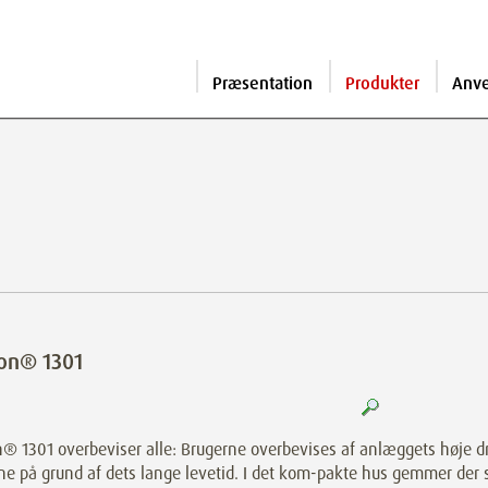
Præsentation
Produkter
Anv
on® 1301
® 1301 overbeviser alle: Brugerne overbevises af anlæggets høje dr
ne på grund af dets lange levetid. I det kom-pakte hus gemmer der 