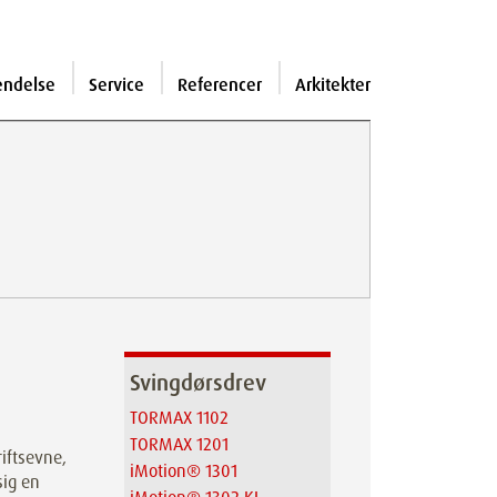
endelse
Service
Referencer
Arkitekter
Svingdørsdrev
TORMAX 1102
TORMAX 1201
iftsevne,
iMotion® 1301
sig en