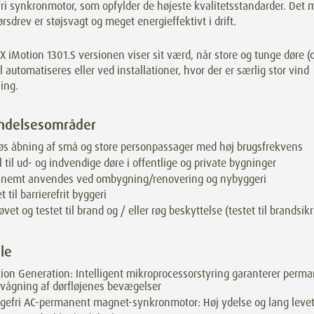
fri synkronmotor, som opfylder de højeste kvalitetsstandarder. Det
rsdrev er støjsvagt og meget energieffektivt i drift.
iMotion 1301.S versionen viser sit værd, når store og tunge døre (o
l automatiseres eller ved installationer, hvor der er særlig stor vind
ing.
ndelsesområder
øs åbning af små og store personpassager med høj brugsfrekvens
l til ud- og indvendige døre i offentlige og private bygninger
 nemt anvendes ved ombygning/renovering og nybyggeri
t til barrierefrit byggeri
øvet og testet til brand og / eller røg beskyttelse (testet til brandsik
le
ion Generation: Intelligent mikroprocessorstyring garanterer perm
vågning af dørfløjenes bevægelser
agefri AC-permanent magnet-synkronmotor: Høj ydelse og lang levet