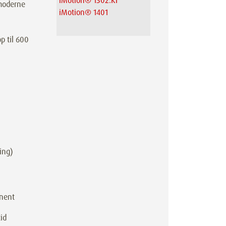
iMotion® 1302.KI
 moderne
iMotion® 1401
p til 600
ring)
anent
id