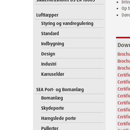
Inte
Op t
Lufttæpper
Døre
Styring og vandregulering
Standard
Indbygning
Down
Design
Brochu
Brochu
Industri
Brochu
Karruseldør
Certif
Certif
Certif
SEA Port- og Bomanlæg
Certif
Bomanlæg
Certif
Skydeporte
Certif
Certif
Hængslede porte
Certif
Pullerter