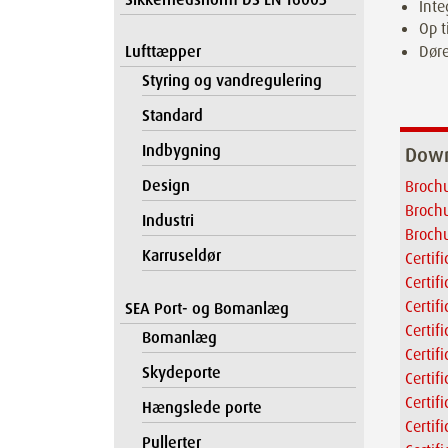
Inte
Op t
Lufttæpper
Døre
Styring og vandregulering
Standard
Indbygning
Down
Design
Brochu
Brochu
Industri
Brochu
Karruseldør
Certif
Certif
Certif
SEA Port- og Bomanlæg
Certif
Bomanlæg
Certif
Skydeporte
Certif
Certif
Hængslede porte
Certif
Pullerter