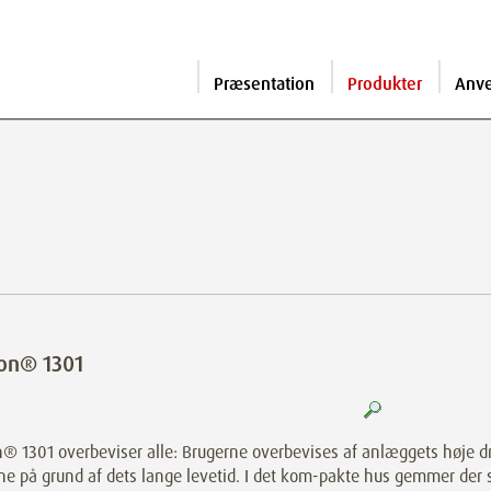
Præsentation
Produkter
Anv
on® 1301
® 1301 overbeviser alle: Brugerne overbevises af anlæggets høje dr
ne på grund af dets lange levetid. I det kom-pakte hus gemmer der 