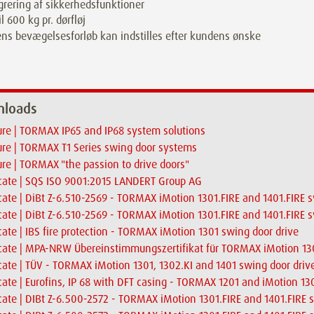
grering af sikkerhedsfunktioner
il 600 kg pr. dørfløj
ns bevægelsesforløb kan indstilles efter kundens ønske
loads
re | TORMAX IP65 and IP68 system solutions
re | TORMAX T1 Series swing door systems
re | TORMAX "the passion to drive doors"
icate | SQS ISO 9001:2015 LANDERT Group AG
icate | DiBt Z-6.510-2569 - TORMAX iMotion 1301.FIRE and 1401.FIRE 
icate | DiBt Z-6.510-2569 - TORMAX iMotion 1301.FIRE and 1401.FIRE 
icate | IBS fire protection - TORMAX iMotion 1301 swing door drive
icate | MPA-NRW Übereinstimmungszertifikat für TORMAX iMotion 13
icate | TÜV - TORMAX iMotion 1301, 1302.KI and 1401 swing door driv
icate | Eurofins, IP 68 with DFT casing - TORMAX 1201 and iMotion 1
icate | DIBt Z-6.500-2572 - TORMAX iMotion 1301.FIRE and 1401.FIRE 