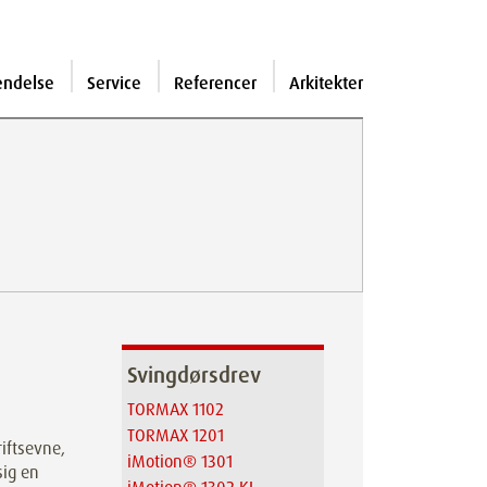
endelse
Service
Referencer
Arkitekter
Svingdørsdrev
TORMAX 1102
TORMAX 1201
iftsevne,
iMotion® 1301
sig en