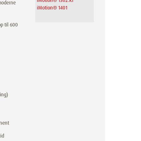
iMotion® 1302.KI
 moderne
iMotion® 1401
p til 600
ring)
anent
id