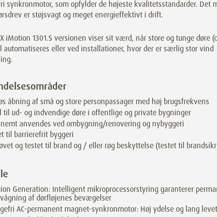
fri synkronmotor, som opfylder de højeste kvalitetsstandarder. Det
rsdrev er støjsvagt og meget energieffektivt i drift.
iMotion 1301.S versionen viser sit værd, når store og tunge døre (o
l automatiseres eller ved installationer, hvor der er særlig stor vind
ing.
ndelsesområder
øs åbning af små og store personpassager med høj brugsfrekvens
l til ud- og indvendige døre i offentlige og private bygninger
 nemt anvendes ved ombygning/renovering og nybyggeri
t til barrierefrit byggeri
øvet og testet til brand og / eller røg beskyttelse (testet til brandsik
le
ion Generation: Intelligent mikroprocessorstyring garanterer perm
vågning af dørfløjenes bevægelser
agefri AC-permanent magnet-synkronmotor: Høj ydelse og lang levet