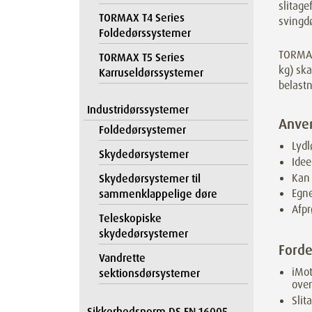
slitage
TORMAX T4 Series
svingdø
Foldedørssystemer
TORMAX 
TORMAX T5 Series
kg) ska
Karruseldørssystemer
belastn
Industridørssystemer
Anve
Foldedørsystemer
Lydl
Skydedørsystemer
Idee
Kan
Skydedørsystemer til
Egne
sammenklappelige døre
Afpr
Teleskopiske
skydedørsystemer
Forde
Vandrette
iMot
sektionsdørsystemer
over
Slit
Sikkerhedsnorm DS EN 16005