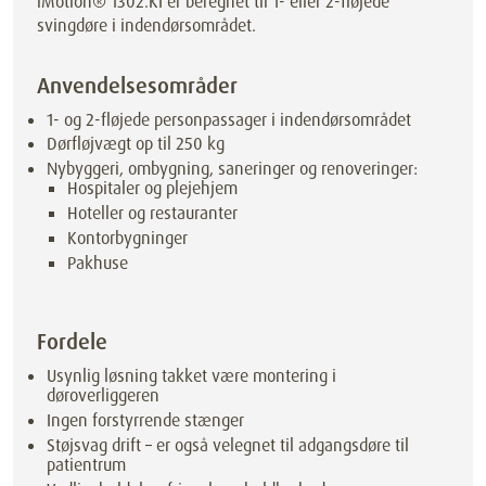
iMotion® 1302.KI er beregnet til 1- eller 2-fløjede
svingdøre i indendørsområdet.
Anvendelsesområder
1- og 2-fløjede personpassager i indendørsområdet
Dørfløjvægt op til
250
kg
Nybyggeri, ombygning, saneringer og renoveringer:
Hospitaler og plejehjem
Hoteller og restauranter
Kontorbygninger
Pakhuse
Fordele
Usynlig løsning takket være montering i
døroverliggeren
Ingen forstyrrende stænger
Støjsvag drift – er også velegnet til adgangsdøre til
patientrum