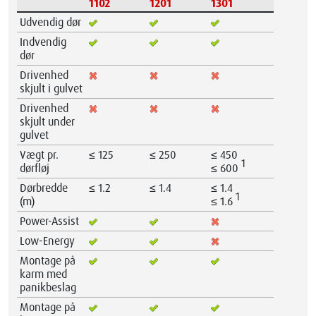
1102
1201
1301
Udvendig dør
Indvendig
dør
Drivenhed
skjult i gulvet
Drivenhed
skjult under
gulvet
Vægt pr.
≤ 125
≤ 250
≤ 450
1
dørfløj
≤ 600
Dørbredde
≤ 1.2
≤ 1.4
≤ 1.4
1
(m)
≤ 1.6
Power-Assist
Low-Energy
Montage på
karm med
panikbeslag
Montage på