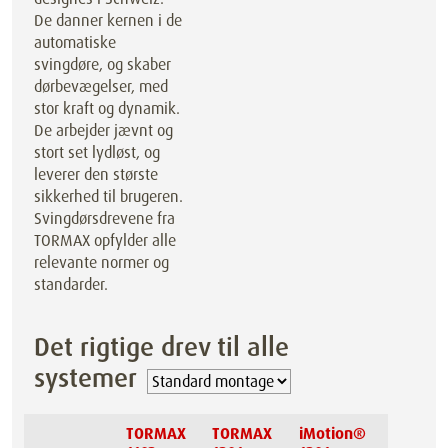
De danner kernen i de
automatiske
svingdøre, og skaber
dørbevægelser, med
stor kraft og dynamik.
De arbejder jævnt og
stort set lydløst, og
leverer den største
sikkerhed til brugeren.
Svingdørsdrevene fra
TORMAX opfylder alle
relevante normer og
standarder.
Det rigtige drev til alle
systemer
TORMAX
TORMAX
iMotion®