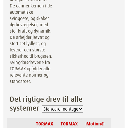
De danner kernen i de
automatiske
svingdøre, og skaber
dørbevægelser, med
stor kraft og dynamik.
De arbejder jævnt og
stort set lydløst, og
leverer den største
sikkerhed til brugeren.
Svingdørsdrevene fra
TORMAX opfylder alle
relevante normer og
standarder.
Det rigtige drev til alle
systemer
TORMAX
TORMAX
iMotion®