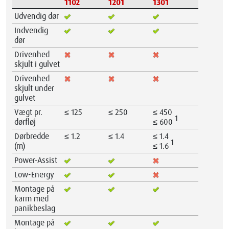
1102
1201
1301
Udvendig dør
Indvendig
dør
Drivenhed
skjult i gulvet
Drivenhed
skjult under
gulvet
Vægt pr.
≤ 125
≤ 250
≤ 450
1
dørfløj
≤ 600
Dørbredde
≤ 1.2
≤ 1.4
≤ 1.4
1
(m)
≤ 1.6
Power-Assist
Low-Energy
Montage på
karm med
panikbeslag
Montage på