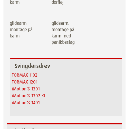
karm
dørfløj
glidearm,
glidearm,
montage på
montage på
karm
karm med
panikbeslag
Svingdørsdrev
TORMAX 1102
TORMAX 1201
iMotion® 1301
iMotion® 1302.KI
iMotion® 1401