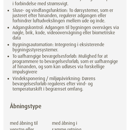
i forbindelse med strømsvigt.
Sluse- og vindfangsfunktion: To dørsystemer, som er
justeret efter hinanden, regulerer adgangen eller
forhindrer luftudvekslingen mellem ude og inde.
Adgangskontrol: Adgangen til bygningen overvåges via
nøgle, brik, kode, videoovervågning eller biometriske
data
Bygningsautomation: Integrering i eksisterende
bygningsstyresystemer.
To uafhængige bevægelsesforløb: Mulighed for at
programmere to bevægelsesforløb, som er uafhængige
af hinanden, og som kan udløses via forskellige
impulsgivere
Vindeksponering / miljøpåvirkning: Dørens
bevægelsesforløb reguleres efter vind- og
temperaturskift i begrænset omfang.
Åbningstype
med åbning til
med åbning i
venstre eller
samme retning