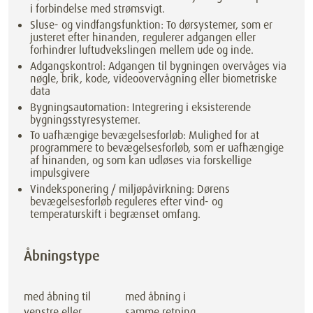
i forbindelse med strømsvigt.
Sluse- og vindfangsfunktion: To dørsystemer, som er
justeret efter hinanden, regulerer adgangen eller
forhindrer luftudvekslingen mellem ude og inde.
Adgangskontrol: Adgangen til bygningen overvåges via
nøgle, brik, kode, videoovervågning eller biometriske
data
Bygningsautomation: Integrering i eksisterende
bygningsstyresystemer.
To uafhængige bevægelsesforløb: Mulighed for at
programmere to bevægelsesforløb, som er uafhængige
af hinanden, og som kan udløses via forskellige
impulsgivere
Vindeksponering / miljøpåvirkning: Dørens
bevægelsesforløb reguleres efter vind- og
temperaturskift i begrænset omfang.
Åbningstype
med åbning til
med åbning i
venstre eller
samme retning