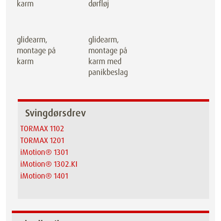
karm
dørfløj
glidearm,
glidearm,
montage på
montage på
karm
karm med
panikbeslag
Svingdørsdrev
TORMAX 1102
TORMAX 1201
iMotion® 1301
iMotion® 1302.KI
iMotion® 1401