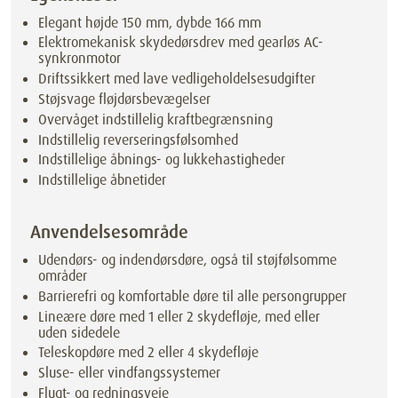
Elegant højde 150 mm, dybde 166 mm
Elektromekanisk skydedørsdrev med gearløs AC-
synkronmotor
Driftssikkert med lave vedligeholdelsesudgifter
Støjsvage fløjdørsbevægelser
Overvåget indstillelig kraftbegrænsning
Indstillelig reverseringsfølsomhed
Indstillelige åbnings- og lukkehastigheder
Indstillelige åbnetider
Anvendelsesområde
Udendørs- og indendørsdøre, også til støjfølsomme
områder
Barrierefri og komfortable døre til alle persongrupper
Lineære døre med 1 eller 2 skydefløje, med eller
uden sidedele
Teleskopdøre med 2 eller 4 skydefløje
Sluse- eller vindfangssystemer
Flugt- og redningsveje