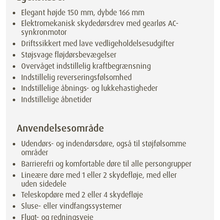
Elegant højde 150 mm, dybde 166 mm
Elektromekanisk skydedørsdrev med gearløs AC-
synkronmotor
Driftssikkert med lave vedligeholdelsesudgifter
Støjsvage fløjdørsbevægelser
Overvåget indstillelig kraftbegrænsning
Indstillelig reverseringsfølsomhed
Indstillelige åbnings- og lukkehastigheder
Indstillelige åbnetider
Anvendelsesområde
Udendørs- og indendørsdøre, også til støjfølsomme
områder
Barrierefri og komfortable døre til alle persongrupper
Lineære døre med 1 eller 2 skydefløje, med eller
uden sidedele
Teleskopdøre med 2 eller 4 skydefløje
Sluse- eller vindfangssystemer
Flugt- og redningsveje