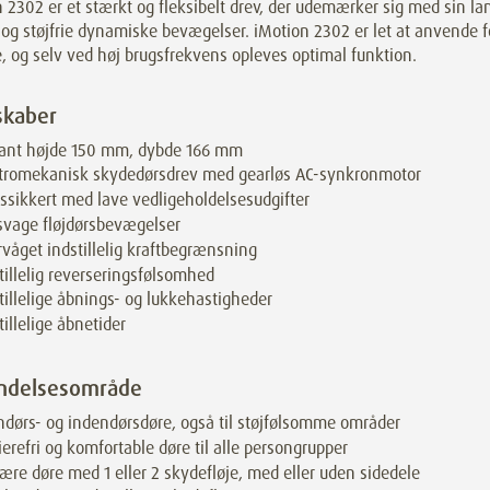
 2302 er et stærkt og fleksibelt drev, der udemærker sig med sin la
 og støjfrie dynamiske bevægelser. iMotion 2302 er let at anvende fo
, og selv ved høj brugsfrekvens opleves optimal funktion.
skaber
gant højde 150 mm, dybde 166 mm
ktromekanisk skydedørsdrev med gearløs AC-synkronmotor
tssikkert med lave vedligeholdelsesudgifter
svage fløjdørsbevægelser
våget indstillelig kraftbegrænsning
tillelig reverseringsfølsomhed
tillelige åbnings- og lukkehastigheder
tillelige åbnetider
ndelsesområde
dørs- og indendørsdøre, også til støjfølsomme områder
ierefri og komfortable døre til alle persongrupper
ære døre med 1 eller 2 skydefløje, med eller uden sidedele