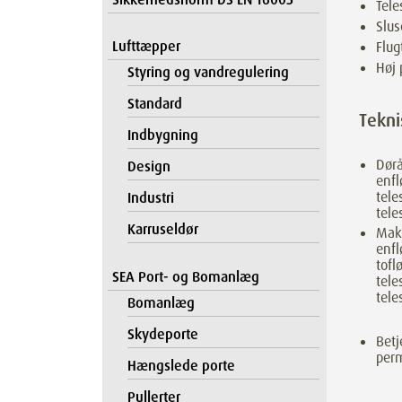
Tele
Slus
Lufttæpper
Flug
Høj 
Styring og vandregulering
Standard
Tekni
Indbygning
Dør
Design
enfl
tele
Industri
tele
Karruseldør
Maks
enfl
tofl
SEA Port- og Bomanlæg
tele
tele
Bomanlæg
Skydeporte
Betj
perm
Hængslede porte
Pullerter