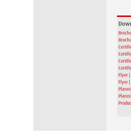
Down
Brochu
Brochu
Certif
Certif
Certif
Certif
Flyer 
Flyer 
Planni
Plann
Produc