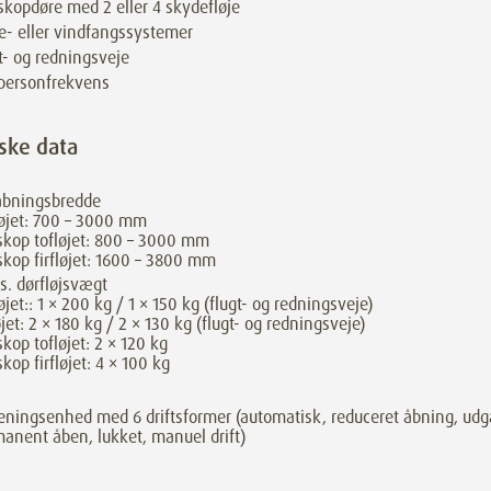
skopdøre med 2 eller 4 skydefløje
e- eller vindfangssystemer
t- og redningsveje
personfrekvens
ske data
åbningsbredde
øjet: 700 – 3000 mm
skop tofløjet: 800 – 3000 mm
skop firfløjet: 1600 – 3800 mm
. dørfløjsvægt
øjet:: 1 × 200 kg / 1 × 150 kg (flugt- og redningsveje)
øjet: 2 × 180 kg / 2 × 130 kg (flugt- og redningsveje)
skop tofløjet: 2 × 120 kg
skop firfløjet: 4 × 100 kg
eningsenhed med 6 driftsformer (automatisk, reduceret åbning, udg
anent åben, lukket, manuel drift)