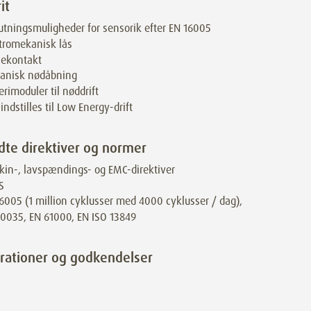
it
lutningsmuligheder for sensorik efter EN 16005
tromekanisk lås
lekontakt
anisk nødåbning
erimoduler til nøddrift
indstilles til Low Energy-drift
dte direktiver og normer
in-, lavspændings- og EMC-direktiver
S
6005 (1 million cyklusser med 4000 cyklusser / dag),
0035, EN 61000, EN ISO 13849
rationer og godkendelser