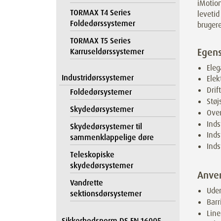
iMotion
TORMAX T4 Series
levetid
Foldedørssystemer
brugere
TORMAX T5 Series
Egen
Karruseldørssystemer
Ele
Industridørssystemer
Ele
Drif
Foldedørsystemer
Støj
Skydedørsystemer
Over
Inds
Skydedørsystemer til
Inds
sammenklappelige døre
Inds
Teleskopiske
skydedørsystemer
Anve
Vandrette
Uden
sektionsdørsystemer
Barr
Line
Sikkerhedsnorm DS EN 16005