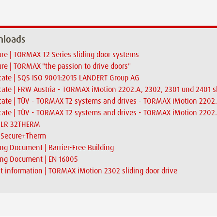
loads
re | TORMAX T2 Series sliding door systems
re | TORMAX "the passion to drive doors"
icate | SQS ISO 9001:2015 LANDERT Group AG
icate | FRW Austria - TORMAX iMotion 2202.A, 2302, 2301 und 2401 sl
icate | TÜV - TORMAX T2 systems and drives - TORMAX iMotion 2202
icate | TÜV - TORMAX T2 systems and drives - TORMAX iMotion 2202.
| LR 32THERM
| Secure+Therm
ng Document | Barrier-Free Building
ing Document | EN 16005
t information | TORMAX iMotion 2302 sliding door drive