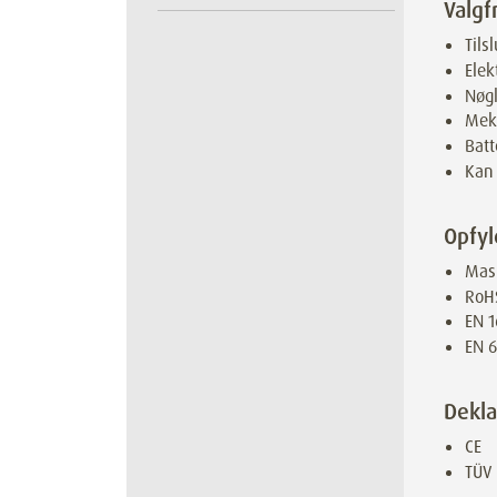
Valgfr
Tils
Elek
Nøg
Mek
Batt
Kan 
Opfyl
Mask
RoH
EN 1
EN 6
Dekla
CE
TÜV