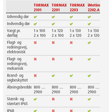
TORMAX
TORMAX
TORMAX
iMotion®
iM
2101
2201
2203
2202.A
23
Udvendig dør
Indvendig dør
Vægt pr.
1 x 100
1 x 120
1 x 130
1 x 130
1 
dørfløj
2 x 100
2 x 100
2 x 120
2 x 120
2 
Flugt- og
redningsvej,
elektronisk
Flugt- og
redningsvej,
mekanisk
Brand- og
røgbeskyttet
Åbningsbredde
800 ....
800 ....
800 ....
800 ....
700
2900
2900
2900
2900
30
Stænk- og
støvtæt IP65
IP68