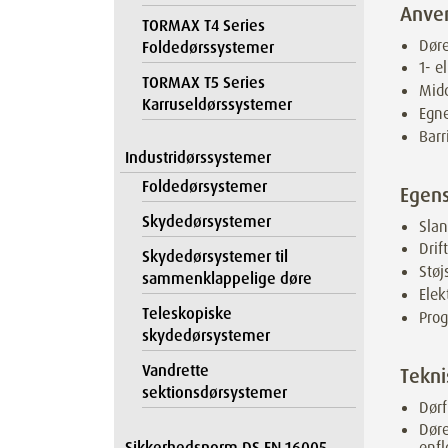
Anve
TORMAX T4 Series
Døre
Foldedørssystemer
1- e
TORMAX T5 Series
Mid
Karruseldørssystemer
Egne
Barr
Industridørssystemer
Foldedørsystemer
Egen
Skydedørsystemer
Sla
Drif
Skydedørsystemer til
Støj
sammenklappelige døre
Ele
Teleskopiske
Prog
skydedørsystemer
Vandrette
Tekni
sektionsdørsystemer
Dørf
Dør
Sikkerhedsnorm DS EN 16005
enfl