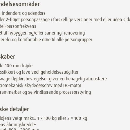
ndelsesområder
 indendørs og udendørs
ller 2-fløjet personpassage i forskellige versioner med eller uden si
del-personfrekvens
t til nybyggeri og/eller sanering, renovering
ierefri og komfortable døre til alle persongrupper
skaber
nkt 100 mm højde
tssikkert og lave vedligeholdelsesudgifter
svage fløjdørsbevægelser giver en behagelig atmosfære
ktromekanisk skydedørsdrev med DC-motor
rammerbar og selvindlærende processorstyring
ske detaljer
løjens vægt maks:. 1 × 100 kg eller 2 × 100 kg
ens åbningsbredde:
øjet: 800 – 2000 mm