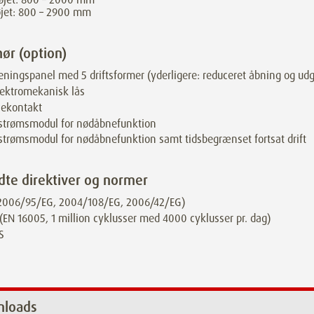
øjet: 800 – 2900 mm
hør (option)
eningspanel med 5 driftsformer (yderligere: reduceret åbning og ud
ektromekanisk lås
lekontakt
strømsmodul for nødåbnefunktion
trømsmodul for nødåbnefunktion samt tidsbegrænset fortsat drift
dte direktiver og normer
(2006/95/EG, 2004/108/EG, 2006/42/EG)
(EN 16005, 1 million cyklusser med 4000 cyklusser pr. dag)
S
loads