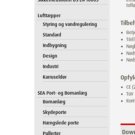
tofl
Lufttæpper
Tilbe
Styring og vandregulering
Betj
Standard
T&El
Indbygning
Nøg
Nød
Design
Nøds
Industri
Opfyl
Karruseldør
CE 
SEA Port- og Bomanlæg
TüV 
RoH
Bomanlæg
Skydeporte
Hængslede porte
Down
Pullerter