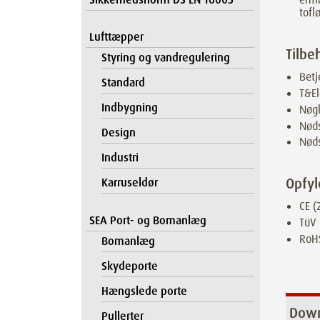
tofl
Lufttæpper
Tilbe
Styring og vandregulering
Betj
Standard
T&El
Indbygning
Nøg
Nød
Design
Nøds
Industri
Opfyl
Karruseldør
CE 
SEA Port- og Bomanlæg
TüV 
RoH
Bomanlæg
Skydeporte
Hængslede porte
Down
Pullerter