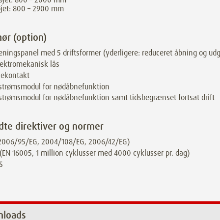
øjet: 800 – 2900 mm
hør (option)
eningspanel med 5 driftsformer (yderligere: reduceret åbning og ud
ektromekanisk lås
lekontakt
strømsmodul for nødåbnefunktion
trømsmodul for nødåbnefunktion samt tidsbegrænset fortsat drift
dte direktiver og normer
(2006/95/EG, 2004/108/EG, 2006/42/EG)
(EN 16005, 1 million cyklusser med 4000 cyklusser pr. dag)
S
loads