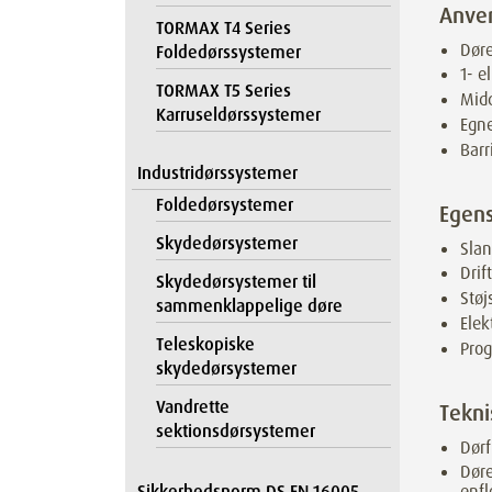
Anve
TORMAX T4 Series
Døre
Foldedørssystemer
1- e
TORMAX T5 Series
Mid
Karruseldørssystemer
Egne
Barr
Industridørssystemer
Foldedørsystemer
Egen
Skydedørsystemer
Sla
Drif
Skydedørsystemer til
Støj
sammenklappelige døre
Ele
Teleskopiske
Prog
skydedørsystemer
Vandrette
Tekni
sektionsdørsystemer
Dørf
Dør
Sikkerhedsnorm DS EN 16005
enfl