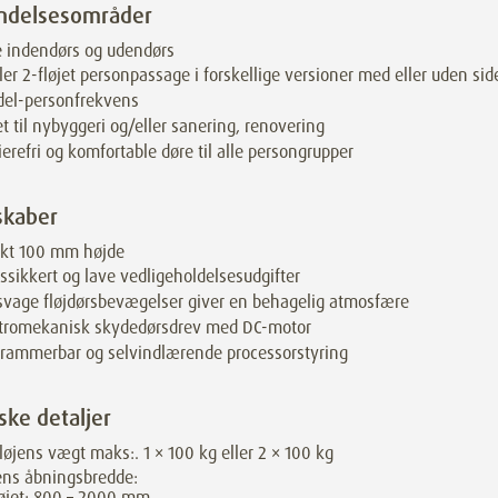
ndelsesområder
 indendørs og udendørs
ller 2-fløjet personpassage i forskellige versioner med eller uden si
del-personfrekvens
t til nybyggeri og/eller sanering, renovering
ierefri og komfortable døre til alle persongrupper
skaber
nkt 100 mm højde
tssikkert og lave vedligeholdelsesudgifter
svage fløjdørsbevægelser giver en behagelig atmosfære
ktromekanisk skydedørsdrev med DC-motor
rammerbar og selvindlærende processorstyring
ske detaljer
løjens vægt maks:. 1 × 100 kg eller 2 × 100 kg
ens åbningsbredde:
øjet: 800 – 2000 mm