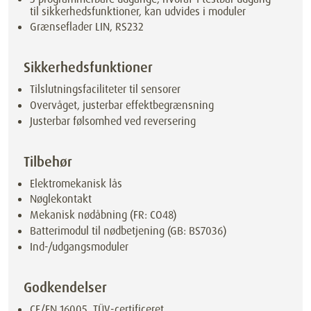
til sikkerhedsfunktioner, kan udvides i moduler
Grænseflader LIN, RS232
Sikkerhedsfunktioner
Tilslutningsfaciliteter til sensorer
Overvåget, justerbar effektbegrænsning
Justerbar følsomhed ved reversering
Tilbehør
Elektromekanisk lås
Nøglekontakt
Mekanisk nødåbning (FR: CO48)
Batterimodul til nødbetjening (GB: BS7036)
Ind-/udgangsmoduler
Godkendelser
CE/EN 16005, TÜV-certificeret