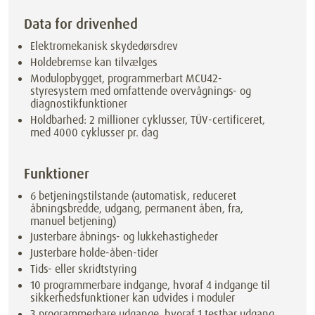
Data for drivenhed
Elektromekanisk skydedørsdrev
Holdebremse kan tilvælges
Modulopbygget, programmerbart MCU42-
styresystem med omfattende overvågnings- og
diagnostikfunktioner
Holdbarhed: 2 millioner cyklusser, TÜV-certificeret,
med 4000 cyklusser pr. dag
Funktioner
6 betjeningstilstande (automatisk, reduceret
åbningsbredde, udgang, permanent åben, fra,
manuel betjening)
Justerbare åbnings- og lukkehastigheder
Justerbare holde-åben-tider
Tids- eller skridtstyring
10 programmerbare indgange, hvoraf 4 indgange til
sikkerhedsfunktioner kan udvides i moduler
3 programmerbare udgange, hvoraf 1 testbar udgang