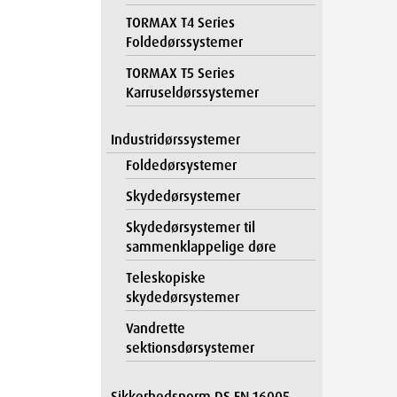
TORMAX T4 Series
Foldedørssystemer
TORMAX T5 Series
Karruseldørssystemer
Industridørssystemer
Foldedørsystemer
Skydedørsystemer
Skydedørsystemer til
sammenklappelige døre
Teleskopiske
skydedørsystemer
Vandrette
sektionsdørsystemer
Sikkerhedsnorm DS EN 16005