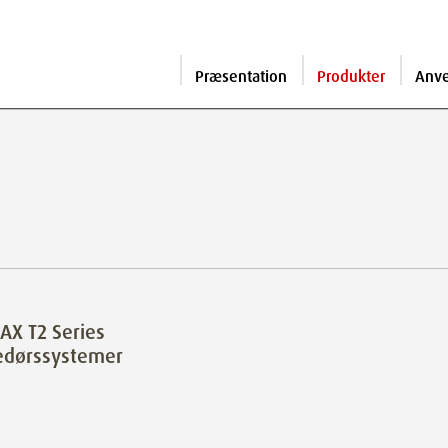
Præsentation
Produkter
Anv
X T2 Series
edørssystemer