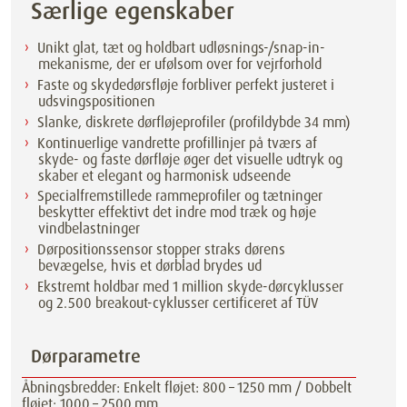
Særlige egenskaber
Unikt glat, tæt og holdbart udløsnings-/snap-in-
mekanisme, der er ufølsom over for vejrforhold
Faste og skydedørsfløje forbliver perfekt justeret i
udsvingspositionen
Slanke, diskrete dørfløjeprofiler (profildybde 34 mm)
Kontinuerlige vandrette profillinjer på tværs af
skyde- og faste dørfløje øger det visuelle udtryk og
skaber et elegant og harmonisk udseende
Specialfremstillede rammeprofiler og tætninger
beskytter effektivt det indre mod træk og høje
vindbelastninger
Dørpositionssensor stopper straks dørens
bevægelse, hvis et dørblad brydes ud
Ekstremt holdbar med 1 million skyde-dørcyklusser
og 2.500 breakout-cyklusser certificeret af TÜV
Dørparametre
Åbningsbredder: Enkelt fløjet: 800 – 1250 mm / Dobbelt
fløjet: 1000 – 2500 mm