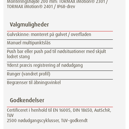
Monteringshøjde 200 mm: TORMAX iMotion® 2301 /
TORMAX iMotion® 2401 / IP68-drev
Valgmuligheder
Gulvskinne: monteret på gulvet / overfladen
Manuel multipunktslås
Push bar eller push pad til nødsituationer med skjult
lodret stang
Yderst præcis registrering af nødudgang
Runger (vandret profil)
Begrænser til åbningsvinkel
Godkendelser
Certificeret i henhold til EN 16005, DIN 18650, AutSchR,
TüV
2500 nødudgangscyklusser, TüV-godkendt