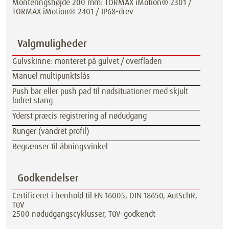
Monteringshøjde 200 mm: TORMAX iMotion® 2301 /
TORMAX iMotion® 2401 / IP68-drev
Valgmuligheder
Gulvskinne: monteret på gulvet / overfladen
Manuel multipunktslås
Push bar eller push pad til nødsituationer med skjult
lodret stang
Yderst præcis registrering af nødudgang
Runger (vandret profil)
Begrænser til åbningsvinkel
Godkendelser
Certificeret i henhold til EN 16005, DIN 18650, AutSchR,
TüV
2500 nødudgangscyklusser, TüV-godkendt