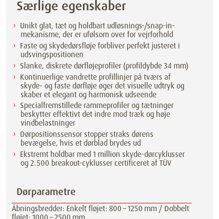
Særlige egenskaber
Unikt glat, tæt og holdbart udløsnings-/snap-in-
mekanisme, der er ufølsom over for vejrforhold
Faste og skydedørsfløje forbliver perfekt justeret i
udsvingspositionen
Slanke, diskrete dørfløjeprofiler (profildybde 34 mm)
Kontinuerlige vandrette profillinjer på tværs af
skyde- og faste dørfløje øger det visuelle udtryk og
skaber et elegant og harmonisk udseende
Specialfremstillede rammeprofiler og tætninger
beskytter effektivt det indre mod træk og høje
vindbelastninger
Dørpositionssensor stopper straks dørens
bevægelse, hvis et dørblad brydes ud
Ekstremt holdbar med 1 million skyde-dørcyklusser
og 2.500 breakout-cyklusser certificeret af TÜV
Dørparametre
Åbningsbredder: Enkelt fløjet: 800 – 1250 mm / Dobbelt
fløjet: 1000 – 2500 mm