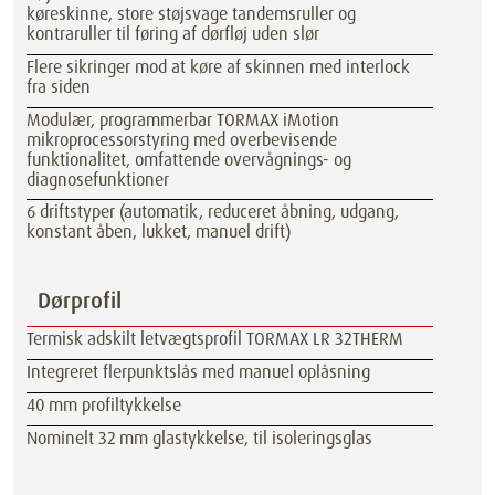
køreskinne, store støjsvage tandemsruller og
kontraruller til føring af dørfløj uden slør
Flere sikringer mod at køre af skinnen med interlock
fra siden
Modulær, programmerbar TORMAX iMotion
mikroprocessorstyring med overbevisende
funktionalitet, omfattende overvågnings- og
diagnosefunktioner
6 driftstyper (automatik, reduceret åbning, udgang,
konstant åben, lukket, manuel drift)
Dørprofil
Termisk adskilt letvægtsprofil TORMAX LR 32THERM
Integreret flerpunktslås med manuel oplåsning
40 mm profiltykkelse
Nominelt 32 mm glastykkelse, til isoleringsglas