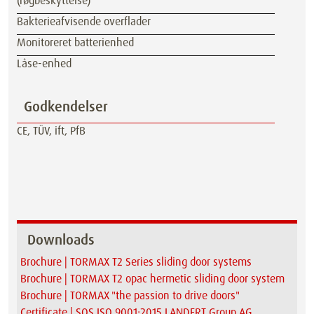
(røgbeskyttelse)
Bakterieafvisende overflader
Monitoreret batterienhed
Låse-enhed
Godkendelser
CE, TÜV, ift, PfB
Downloads
Brochure | TORMAX T2 Series sliding door systems
Brochure | TORMAX T2 opac hermetic sliding door system
Brochure | TORMAX "the passion to drive doors"
Certificate | SQS ISO 9001:2015 LANDERT Group AG