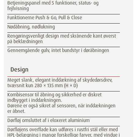
Betjeningspanel med 5 funktioner, status- og
fejlvisning
Funktionerne Push & Go, Pull & Close
Nødåbning, nødlukning
Rengøringsvenligt design med skrånende kant øverst
på beklædningen
Gennemgående gulv, intet bundstyr i døråbningen
Design
Meget slank, elegant inddækning af skydedørsdrev,
tværsnit kun 280 × 135 mm (H × D)
Kombisensor til åbning og sikkerhed er diskret
indbygget i inddækningen.
Dørene er også sikret af sensoren, når inddækningen
er åbnet.
Dørfløj omsluttet af i eloxeret aluminium
Dørfløjens overflade kan udføres i rustfri stål eller med
HPL-belægning i mange forskellige farver, med vindue i