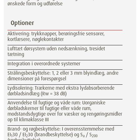
ønskede form og udførelse
Optioner
Aktivering: trykknapper, berøringsfrie sensorer,
kortlæsere, nøglekontakter
Lufttæt dørsystem uden nedsænkning, tresidet
tætning
Integration i overordnede systemer
Strålingsbeskyttelse: 1, 2 eller 3 mm blyindlæg, andre
dimensioner på forespørgsel
Lydisolering: Trækerne med ekstra lydabsorberende
dørbladsindlæg (Rw = 38 dB)
Anvendelse til fugtige og våde rum: Uorganiske
dørbladskerner til fugtige eller våde rum,
modstandsdygtige over for væsker og rengøringsmidler
op til klimaklasse III
Brand- og røgbeskyttelse: I overensstemmelse med
EI
30 / EI
30 (brandbeskyttelse) og S
/ S
1
2
a
200