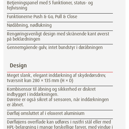
Betjeningspanel med 5 funktioner, status- og
fejlvisning
Funktionerne Push & Go, Pull & Close
Nødåbning, nødlukning
Rengøringsvenligt design med skrånende kant øverst
på beklædningen
Gennemgående gulv, intet bundstyr i døråbningen
Design
Meget slank, elegant inddækning af skydedørsdrev,
tværsnit kun 280 × 135 mm (H × D)
Kombisensor til åbning og sikkerhed er diskret
indbygget i inddækningen.
Dørene er også sikret af sensoren, når inddækningen
er åbnet.
Dørfløj omsluttet af i eloxeret aluminium
Dørfløjens overflade kan udføres i rustfri stål eller med
HPL-belægning i mange forskellige farver, med vindue i