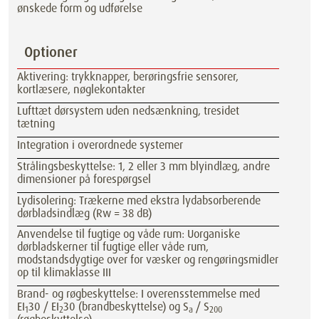
ønskede form og udførelse
Optioner
Aktivering: trykknapper, berøringsfrie sensorer,
kortlæsere, nøglekontakter
Lufttæt dørsystem uden nedsænkning, tresidet
tætning
Integration i overordnede systemer
Strålingsbeskyttelse: 1, 2 eller 3 mm blyindlæg, andre
dimensioner på forespørgsel
Lydisolering: Trækerne med ekstra lydabsorberende
dørbladsindlæg (Rw = 38 dB)
Anvendelse til fugtige og våde rum: Uorganiske
dørbladskerner til fugtige eller våde rum,
modstandsdygtige over for væsker og rengøringsmidler
op til klimaklasse III
Brand- og røgbeskyttelse: I overensstemmelse med
EI
30 / EI
30 (brandbeskyttelse) og S
/ S
1
2
a
200