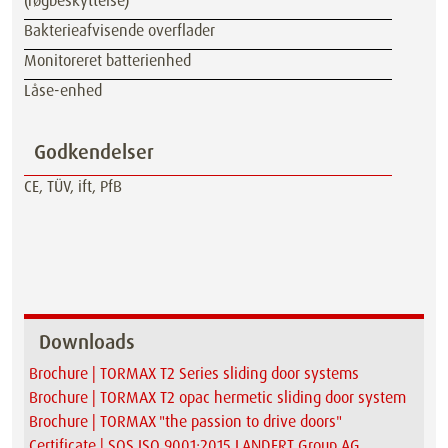
(røgbeskyttelse)
Bakterieafvisende overflader
Monitoreret batterienhed
Låse-enhed
Godkendelser
CE, TÜV, ift, PfB
Downloads
Brochure | TORMAX T2 Series sliding door systems
Brochure | TORMAX T2 opac hermetic sliding door system
Brochure | TORMAX "the passion to drive doors"
Certificate | SQS ISO 9001:2015 LANDERT Group AG