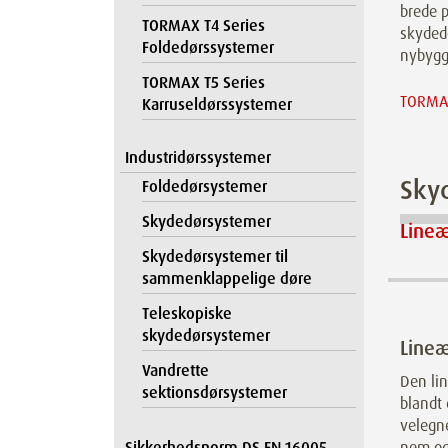
brede p
TORMAX T4 Series
skyded
Foldedørssystemer
nybygg
TORMAX T5 Series
TORMAX
Karruseldørssystemer
Industridørssystemer
Sky
Foldedørsystemer
Skydedørsystemer
Line
Skydedørsystemer til
sammenklappelige døre
Teleskopiske
skydedørsystemer
Line
Vandrette
Den li
sektionsdørsystemer
blandt
velegn
Sikkerhedsnorm DS EN 16005
nem og