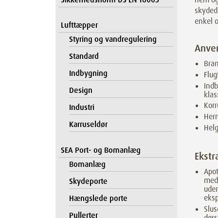
skyded
enkel 
Lufttæpper
Styring og vandregulering
Anve
Standard
Bran
Indbygning
Flug
Ind
Design
klas
Korr
Industri
Her
Karruseldør
Helg
SEA Port- og Bomanlæg
Ekstr
Bomanlæg
Apot
med 
Skydeporte
uden
eksp
Hængslede porte
Slus
Pullerter
dørs