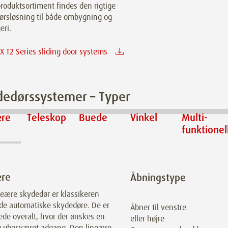
roduktsortiment findes den rigtige
ørsløsning til både ombygning og
eri.
 T2 Series sliding door systems
dedørssystemer – Typer
ære
Teleskop
Buede
Vinkel
Multi­
funktionel
ære
Åbningstype
neære skydedør er klassikeren
 de automatiske skydedøre. De er
Åbner til venstre
ede overalt, hvor der ønskes en
eller højre
 ubesværet adgang. Den lineære