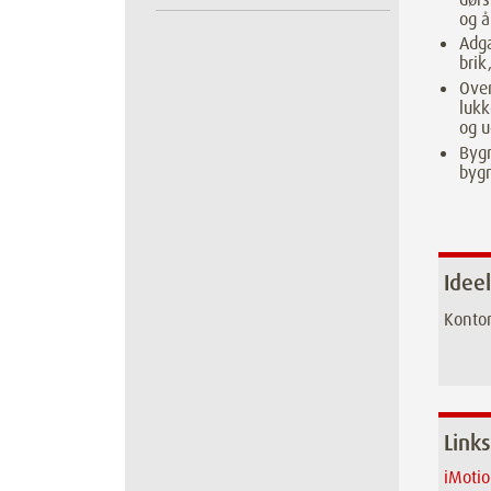
og 
Adga
brik
Over
luk
og u
Bygn
bygn
Ideel
Kontor
Links
iMotio