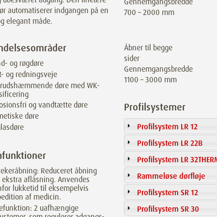
Gennemgangsbredde
ør automatiserer indgangen på en
700 – 2000 mm
og elegant måde.
ndelsesområder
Åbner til begge
sider
d- og røgdøre
Gennemgangsbredde
t- og redningsveje
1100 – 3000 mm
brudshæmmende døre med WK-
sificering
osionsfri og vandtætte døre
Profilsystemer
metiske døre
Profilsystem LR 12
lasdøre
Profilsystem LR 22B
afunktioner
Profilsystem LR 32THER
ekeråbning: Reduceret åbning
Rammeløse dørfløje
ekstra aflåsning. Anvendes
for lukketid til eksempelvis
Profilsystem SR 12
edition af medicin.
efunktion: 2 uafhængige
Profilsystem SR 30
ystemer, som regulerer adgangs-