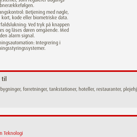
åbnerækkefølgen.
ngskontrol: Betjening med nøgle,
, kort, kode eller biometriske data.
faldslukning: Ved tryk på knappen
kes og låses døren omgående. Med
den alarm signal.
ingsautomation: Integrering i
ingsstyringssystemer.
 til
bygninger, forretninger, tankstationer, hoteller, restauranter, ple
n Teknologi