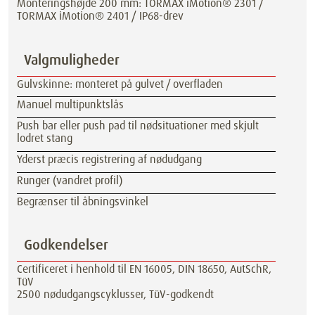
Monteringshøjde 200 mm: TORMAX iMotion® 2301 /
TORMAX iMotion® 2401 / IP68-drev
Valgmuligheder
Gulvskinne: monteret på gulvet / overfladen
Manuel multipunktslås
Push bar eller push pad til nødsituationer med skjult
lodret stang
Yderst præcis registrering af nødudgang
Runger (vandret profil)
Begrænser til åbningsvinkel
Godkendelser
Certificeret i henhold til EN 16005, DIN 18650, AutSchR,
TüV
2500 nødudgangscyklusser, TüV-godkendt