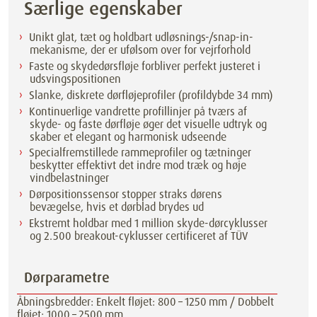
Særlige egenskaber
Unikt glat, tæt og holdbart udløsnings-/snap-in-
mekanisme, der er ufølsom over for vejrforhold
Faste og skydedørsfløje forbliver perfekt justeret i
udsvingspositionen
Slanke, diskrete dørfløjeprofiler (profildybde 34 mm)
Kontinuerlige vandrette profillinjer på tværs af
skyde- og faste dørfløje øger det visuelle udtryk og
skaber et elegant og harmonisk udseende
Specialfremstillede rammeprofiler og tætninger
beskytter effektivt det indre mod træk og høje
vindbelastninger
Dørpositionssensor stopper straks dørens
bevægelse, hvis et dørblad brydes ud
Ekstremt holdbar med 1 million skyde-dørcyklusser
og 2.500 breakout-cyklusser certificeret af TÜV
Dørparametre
Åbningsbredder: Enkelt fløjet: 800 – 1250 mm / Dobbelt
fløjet: 1000 – 2500 mm