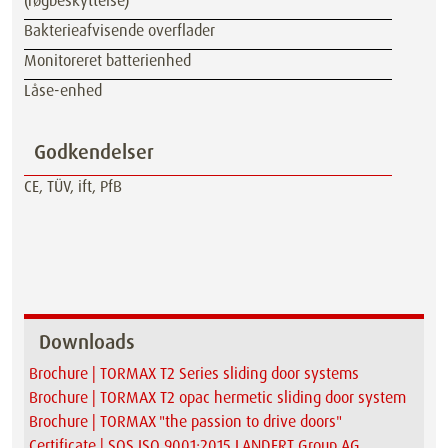
(røgbeskyttelse)
Bakterieafvisende overflader
Monitoreret batterienhed
Låse-enhed
Godkendelser
CE, TÜV, ift, PfB
Downloads
Brochure | TORMAX T2 Series sliding door systems
Brochure | TORMAX T2 opac hermetic sliding door system
Brochure | TORMAX "the passion to drive doors"
Certificate | SQS ISO 9001:2015 LANDERT Group AG