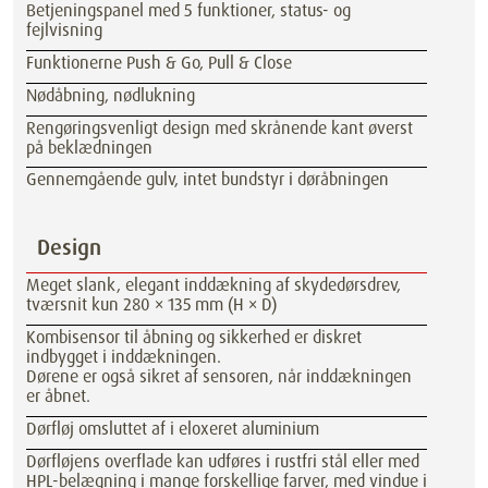
Betjeningspanel med 5 funktioner, status- og
fejlvisning
Funktionerne Push & Go, Pull & Close
Nødåbning, nødlukning
Rengøringsvenligt design med skrånende kant øverst
på beklædningen
Gennemgående gulv, intet bundstyr i døråbningen
Design
Meget slank, elegant inddækning af skydedørsdrev,
tværsnit kun 280 × 135 mm (H × D)
Kombisensor til åbning og sikkerhed er diskret
indbygget i inddækningen.
Dørene er også sikret af sensoren, når inddækningen
er åbnet.
Dørfløj omsluttet af i eloxeret aluminium
Dørfløjens overflade kan udføres i rustfri stål eller med
HPL-belægning i mange forskellige farver, med vindue i