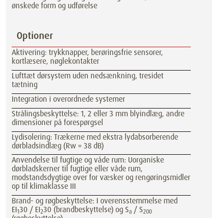
ønskede form og udførelse
Optioner
Aktivering: trykknapper, berøringsfrie sensorer,
kortlæsere, nøglekontakter
Lufttæt dørsystem uden nedsænkning, tresidet
tætning
Integration i overordnede systemer
Strålingsbeskyttelse: 1, 2 eller 3 mm blyindlæg, andre
dimensioner på forespørgsel
Lydisolering: Trækerne med ekstra lydabsorberende
dørbladsindlæg (Rw = 38 dB)
Anvendelse til fugtige og våde rum: Uorganiske
dørbladskerner til fugtige eller våde rum,
modstandsdygtige over for væsker og rengøringsmidler
op til klimaklasse III
Brand- og røgbeskyttelse: I overensstemmelse med
EI
30 / EI
30 (brandbeskyttelse) og S
/ S
1
2
a
200