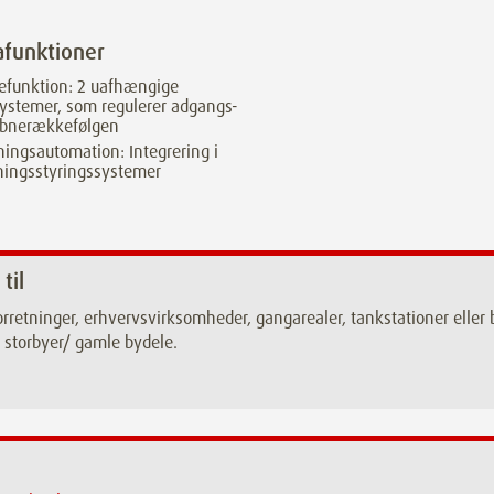
afunktioner
efunktion: 2 uafhængige
ystemer, som regulerer adgangs-
åbnerækkefølgen
ingsautomation: Integrering i
ningsstyringssystemer
 til
rretninger, erhvervsvirksomheder, gangarealer, tankstationer elle
 i storbyer/ gamle bydele.