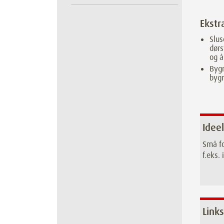
Ekstr
Slus
dørs
og 
Bygn
byg
Ideel
Små fo
f.eks.
Links