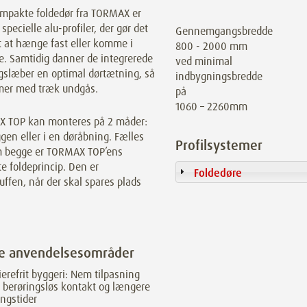
mpakte foldedør fra TORMAX er
 specielle alu-profiler, der gør det
Gennemgangsbredde
t at hænge fast eller komme i
800 - 2000 mm
. Samtidig danner de integrerede
ved minimal
gslæber en optimal dørtætning, så
indbygningsbredde
mer med træk undgås.
på
1060 – 2260mm
 TOP kan monteres på 2 måder:
en eller i en døråbning. Fælles
Profilsystemer
m begge er TORMAX TOP’ens
e foldeprincip. Den er
Foldedøre
uffen, når der skal spares plads
ge anvendelsesområder
ierefrit byggeri: Nem tilpasning
berøringsløs kontakt og længere
ngstider