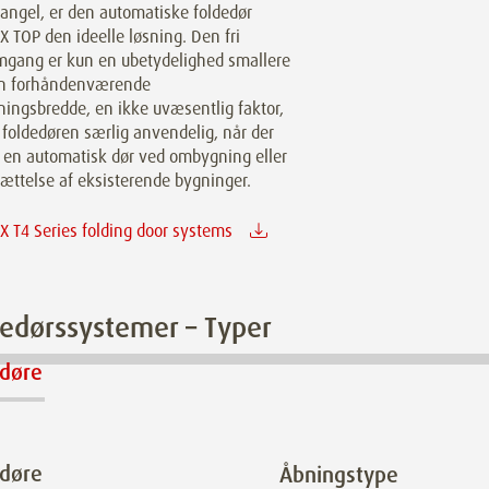
angel, er den automatiske foldedør
 TOP den ideelle løsning. Den fri
gang er kun en ubetydelighed smallere
n forhåndenværende
ingsbredde, en ikke uvæsentlig faktor,
 foldedøren særlig anvendelig, når der
 en automatisk dør ved ombygning eller
ættelse af eksisterende bygninger.
 T4 Series folding door systems
edørssystemer – Typer
edøre
edøre
Åbningstype