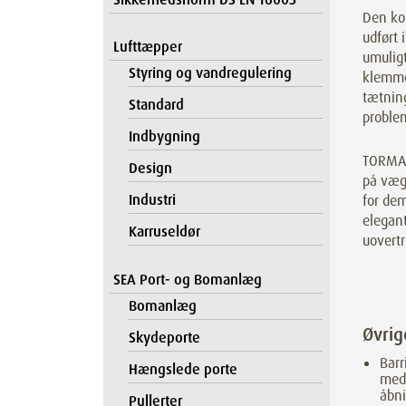
Den ko
udført i
Lufttæpper
umulig
Styring og vandregulering
klemme
tætnin
Standard
proble
Indbygning
TORMAX
Design
på vægg
Industri
for de
elegant
Karruseldør
uovertr
SEA Port- og Bomanlæg
Bomanlæg
Øvri
Skydeporte
Barr
Hængslede porte
med 
åbni
Pullerter