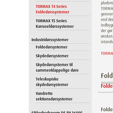
pladsm
TORMAX T4 Series
TORMAX
Foldedørssystemer
gennem
end de
TORMAX T5 Series
indbygn
Karruseldørssystemer
der gør
ønskes
Industridørssystemer
istands
Foldedørsystemer
TORMAX
Skydedørsystemer
Skydedørsystemer til
sammenklappelige døre
Fold
Teleskopiske
skydedørsystemer
Fold
Vandrette
sektionsdørsystemer
Fold
Sikkerhedsnorm DS EN 16005