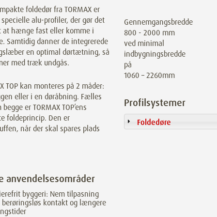
mpakte foldedør fra TORMAX er
 specielle alu-profiler, der gør det
Gennemgangsbredde
t at hænge fast eller komme i
800 - 2000 mm
. Samtidig danner de integrerede
ved minimal
gslæber en optimal dørtætning, så
indbygningsbredde
mer med træk undgås.
på
1060 – 2260mm
 TOP kan monteres på 2 måder:
en eller i en døråbning. Fælles
Profilsystemer
m begge er TORMAX TOP’ens
e foldeprincip. Den er
Foldedøre
uffen, når der skal spares plads
ge anvendelsesområder
ierefrit byggeri: Nem tilpasning
berøringsløs kontakt og længere
ngstider