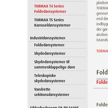
pladsm
TORMAX T4 Series
TORMAX
Foldedørssystemer
gennem
end de
TORMAX T5 Series
indbygn
Karruseldørssystemer
der gør
ønskes
Industridørssystemer
istands
Foldedørsystemer
TORMAX
Skydedørsystemer
Skydedørsystemer til
sammenklappelige døre
Fold
Teleskopiske
skydedørsystemer
Fold
Vandrette
sektionsdørsystemer
Fold
Sikkerhedsnorm DS EN 16005