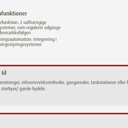
afunktioner
efunktion: 2 uafhængige
ystemer, som regulerer adgangs-
åbnerækkefølgen
ingsautomation: Integrering i
ningsstyringssystemer
 til
rretninger, erhvervsvirksomheder, gangarealer, tankstationer elle
 i storbyer/ gamle bydele.