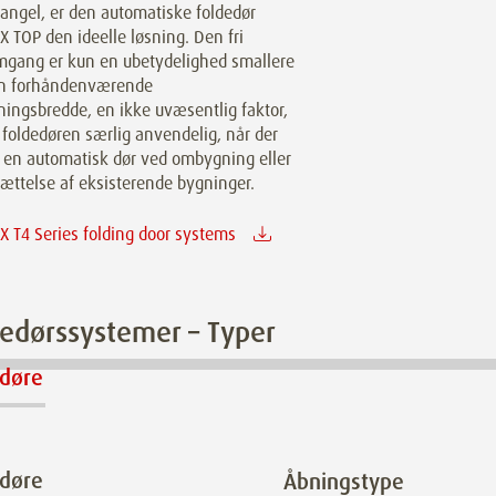
angel, er den automatiske foldedør
 TOP den ideelle løsning. Den fri
gang er kun en ubetydelighed smallere
n forhåndenværende
ingsbredde, en ikke uvæsentlig faktor,
 foldedøren særlig anvendelig, når der
 en automatisk dør ved ombygning eller
ættelse af eksisterende bygninger.
 T4 Series folding door systems
edørssystemer – Typer
edøre
edøre
Åbningstype