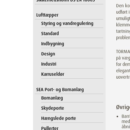
Den ko
udført i
Lufttæpper
umulig
Styring og vandregulering
klemme
tætnin
Standard
proble
Indbygning
TORMAX
Design
på vægg
Industri
for de
elegant
Karruseldør
uovertr
SEA Port- og Bomanlæg
Bomanlæg
Øvri
Skydeporte
Barr
Hængslede porte
med 
åbni
Pullerter