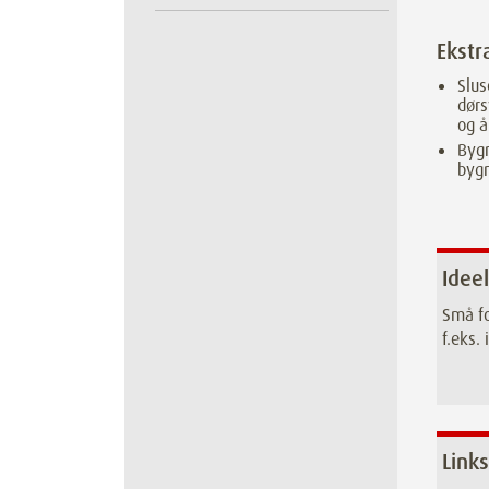
Ekstr
Slus
dørs
og 
Bygn
byg
Ideel
Små fo
f.eks.
Links