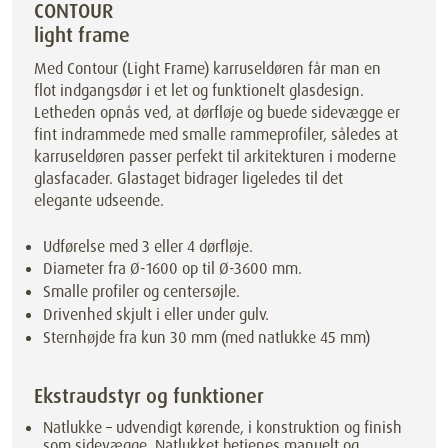
CONTOUR
light frame
Med Contour (Light Frame) karruseldøren får man en
flot indgangsdør i et let og funktionelt glasdesign.
Letheden opnås ved, at dørfløje og buede sidevægge er
fint indrammede med smalle rammeprofiler, således at
karruseldøren passer perfekt til arkitekturen i moderne
glasfacader. Glastaget bidrager ligeledes til det
elegante udseende.
Udførelse med 3 eller 4 dørfløje.
Diameter fra Ø-1600 op til Ø-3600 mm.
Smalle profiler og centersøjle.
Drivenhed skjult i eller under gulv.
Sternhøjde fra kun 30 mm (med natlukke 45 mm)
Ekstraudstyr og funktioner
Natlukke – udvendigt kørende, i konstruktion og finish
som sidevægge. Natlukket betjenes manuelt og