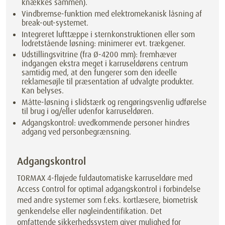
knækkes sammen).
Vindbremse-funktion med elektromekanisk låsning af
break-out-systemet.
Integreret lufttæppe i sternkonstruktionen eller som
lodretstående løsning: minimerer evt. trækgener.
Udstillingsvitrine (fra Ø-4200 mm): fremhæver
indgangen ekstra meget i karruseldørens centrum
samtidig med, at den fungerer som den ideelle
reklamesøjle til præsentation af udvalgte produkter.
Kan belyses.
Måtte-løsning i slidstærk og rengøringsvenlig udførelse
til brug i og/eller udenfor karruseldøren.
Adgangskontrol: uvedkommende personer hindres
adgang ved personbegrænsning.
Adgangskontrol
TORMAX 4-fløjede fuldautomatiske karruseldøre med
Access Control for optimal adgangskontrol i forbindelse
med andre systemer som f.eks. kortlæsere, biometrisk
genkendelse eller nøgleindentifikation. Det
omfattende sikkerhedssystem giver mulighed for