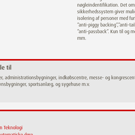
nøgleindentifikation. Det om
sikkerhedssystem giver muli
isolering af personer med fu
”anti-piggy backing”,”anti-tai
”anti-passback”. Kun til og 
mm.
le til
er, administrationsbygninger, indkøbscentre, messe- og kongrescentr
vnsbygninger, sportsanlæg, og sygehuse m.v.
n Teknologi
automatiske døre