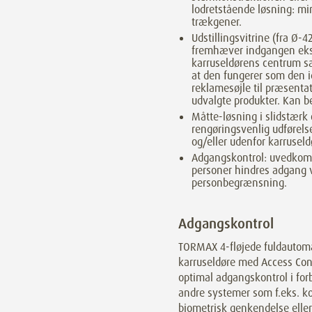
lodretstående løsning: mi
trækgener.
Udstillingsvitrine (fra Ø-
fremhæver indgangen eks
karruseldørens centrum s
at den fungerer som den i
reklamesøjle til præsentat
udvalgte produkter. Kan b
Måtte-løsning i slidstærk
rengøringsvenlig udførelse 
og/eller udenfor karruseld
Adgangskontrol: uvedko
personer hindres adgang 
personbegrænsning.
Adgangskontrol
TORMAX 4-fløjede fuldautom
karruseldøre med Access Cont
optimal adgangskontrol i fo
andre systemer som f.eks. ko
biometrisk genkendelse eller