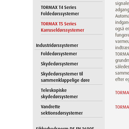
signale
TORMAX T4 Series
adgang
Foldedørssystemer
Automat
indgang
TORMAX T5 Series
også er
Karruseldørssystemer
fungere
varmeu
Industridørssystemer
indtræn
Foldedørsystemer
TORMAX 
grundmo
Skydedørsystemer
sålede
sammen
Skydedørsystemer til
efter e
sammenklappelige døre
Teleskopiske
TORMAX
skydedørsystemer
Vandrette
TORMAX
sektionsdørsystemer
Sikkerhedsnorm DS EN 16005