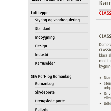
Karr
CLASS
Lufttæpper
Styring og vandregulering
Standard
CLASS
Indbygning
Kompro
Design
CLASSIC
Industri
klassis
med fu
Karruseldør
bygning
SEA Port- og Bomanlæg
Diam
Ste
Bomanlæg
udga
Skydeporte
Driv
eller
Hængslede porte
Udfø
Pullerter