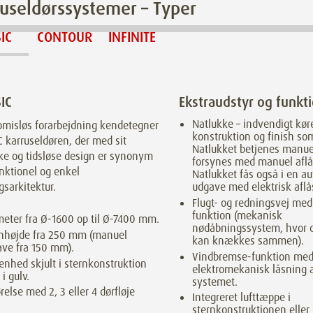
useldørssystemer – Typer
IC
CONTOUR
INFINITE
IC
Ekstraudstyr og funkt
Natlukke – indvendigt kør
misløs forarbejdning kendetegner
konstruktion og finish s
 karruseldøren, der med sit
Natlukket betjenes manue
ke og tidsløse design er synonym
forsynes med manuel aflå
nktionel og enkel
Natlukket fås også i en a
sarkitektur.
udgave med elektrisk aflå
Flugt- og redningsvej med
funktion (mekanisk
eter fra Ø-1600 op til Ø-7400 mm.
nødåbningssystem, hvor d
rnhøjde fra 250 mm (manuel
kan knækkes sammen).
ve fra 150 mm).
Vindbremse-funktion me
enhed skjult i sternkonstruktion
elektromekanisk låsning a
 i gulv.
systemet.
relse med 2, 3 eller 4 dørfløje
Integreret lufttæppe i
sternkonstruktionen eller