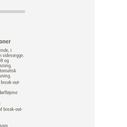
ioner
ende, i
om sidevægge.
lt og
sning.
utomatisk
sning.
 break-out-
ørfløjene
d
f break-out-
 som