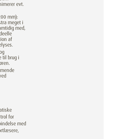
nimerer evt.
4200 mm):
tra meget i
amtidig med,
deelle
ion af
elyses.
 og
til brug i
øren.
mmende
ved
atiske
rol for
rbindelse med
rtlæsere,