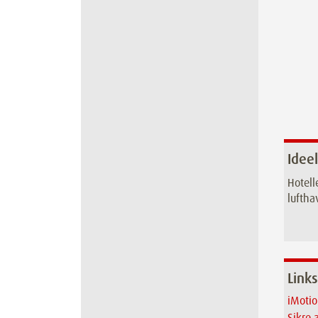
Ideel
Hotell
luftha
Links
iMotio
Sikre 