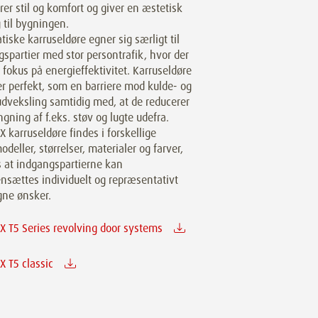
rer stil og komfort og giver en æstetisk
 til bygningen.
iske karruseldøre egner sig særligt til
spartier med stor persontrafik, hvor der
 fokus på energieffektivitet. Karruseldøre
r perfekt, som en barriere mod kulde- og
dveksling samtidig med, at de reducerer
gning af f.eks. støv og lugte udefra.
karruseldøre findes i forskellige
deller, størrelser, materialer og farver,
s at indgangspartierne kan
sættes individuelt og repræsentativt
gne ønsker.
 T5 Series revolving door systems
 T5 classic