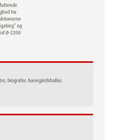
fattende
ghed for
nktionerne
lgating” og
med Ø-2200
e, biografer, banegårdshaller,