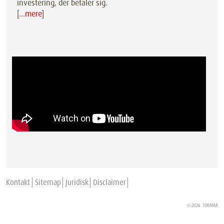
investering, der betaler sig.
[
…mere
]
Kontakt
Sitemap
Juridisk
Disclaimer
© 2026
TORMAX