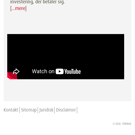
investering, der betaler sig.
[
…mere
]
Kontakt
Sitemap
Juridisk
Disclaimer
© 2026
TORMAX