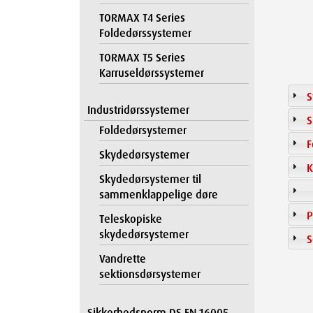
TORMAX T4 Series
Foldedørssystemer
TORMAX T5 Series
Karruseldørssystemer
S
Industridørssystemer
S
Foldedørsystemer
F
Skydedørsystemer
K
Skydedørsystemer til
sammenklappelige døre
P
Teleskopiske
skydedørsystemer
S
Vandrette
sektionsdørsystemer
Sikkerhedsnorm DS EN 16005