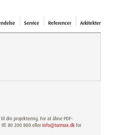
endelse
Service
Referencer
Arkitekter
il din projektering. For at åbne PDF-
 tlf. 80 200 800 eller
info@tormax.dk
for