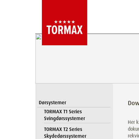
Dow
Dørsystemer
TORMAX T1 Series
Svingdørssystemer
Her k
doku
TORMAX T2 Series
rekvi
Skydedørssystemer