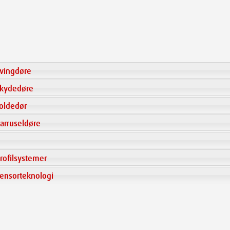
vingdøre
kydedøre
oldedør
arruseldøre
rofilsystemer
ensorteknologi