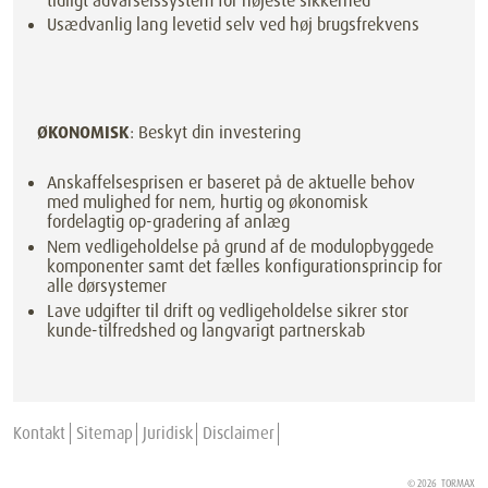
tidligt advarselssystem for højeste sikkerhed
Usædvanlig lang levetid selv ved høj brugsfrekvens
ØKONOMISK
: Beskyt din investering
Anskaffelsesprisen er baseret på de aktuelle behov
med mulighed for nem, hurtig og økonomisk
fordelagtig op-gradering af anlæg
Nem vedligeholdelse på grund af de modulopbyggede
komponenter samt det fælles konfigurationsprincip for
alle dørsystemer
Lave udgifter til drift og vedligeholdelse sikrer stor
kunde-tilfredshed og langvarigt partnerskab
Kontakt
Sitemap
Juridisk
Disclaimer
© 2026
TORMAX