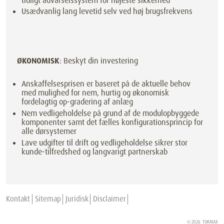
tidligt advarselssystem for højeste sikkerhed
Usædvanlig lang levetid selv ved høj brugsfrekvens
ØKONOMISK
: Beskyt din investering
Anskaffelsesprisen er baseret på de aktuelle behov
med mulighed for nem, hurtig og økonomisk
fordelagtig op-gradering af anlæg
Nem vedligeholdelse på grund af de modulopbyggede
komponenter samt det fælles konfigurationsprincip for
alle dørsystemer
Lave udgifter til drift og vedligeholdelse sikrer stor
kunde-tilfredshed og langvarigt partnerskab
Kontakt
Sitemap
Juridisk
Disclaimer
© 2026
TORMAX