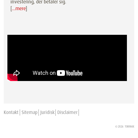
investering, der betaler sig.
[
…mere
]
Kontakt
Sitemap
Juridisk
Disclaimer
© 2026
TORMAX