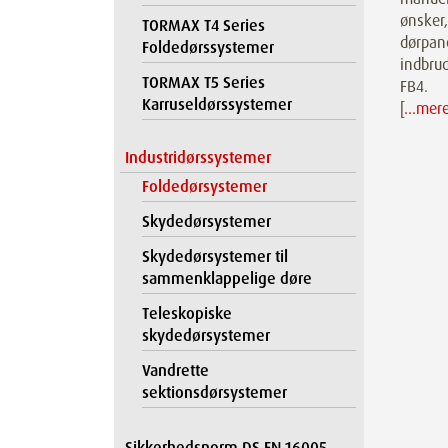
ønsker
TORMAX T4 Series
dørpane
Foldedørssystemer
indbrud
TORMAX T5 Series
FB4.
Karruseldørssystemer
[
…mer
Industridørssystemer
Foldedørsystemer
Skydedørsystemer
Skydedørsystemer til
sammenklappelige døre
Teleskopiske
skydedørsystemer
Vandrette
sektionsdørsystemer
Sikkerhedsnorm DS EN 16005