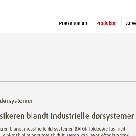
Præsentation
Produkter
Anv
edørsystemer
sikeren blandt industrielle dørsystemer
eren blandt industrielle dørsystemer. BATOR foldedøre fås med
 elektrisk eller pneumatisk drift. Døren kan laves efter kundens