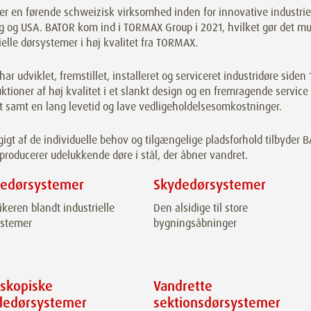
r en førende schweizisk virksomhed inden for innovative industriel
g og USA. BATOR kom ind i TORMAX Group i 2021, hvilket gør det muli
ielle dørsystemer i høj kvalitet fra TORMAX.
ar udviklet, fremstillet, installeret og serviceret industridøre siden 
ktioner af høj kvalitet i et slankt design og en fremragende servic
t samt en lang levetid og lave vedligeholdelsesomkostninger.
gt af de individuelle behov og tilgængelige pladsforhold tilbyder 
roducerer udelukkende døre i stål, der åbner vandret.
dedørsystemer
Skydedørsystemer
ikeren blandt industrielle
Den alsidige til store
ystemer
bygningsåbninger
eskopiske
Vandrette
dedørsystemer
sektionsdørsystemer