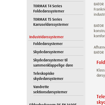
BATOR e
TORMAX T4 Series
Frankri
Foldedørssystemer
industr
TORMAX T5 Series
Karruseldørssystemer
BATOR h
konstru
komfor
Industridørssystemer
Foldedørsystemer
Afhængi
Skydedørsystemer
BATOR p
Skydedørsystemer til
Fol
sammenklappelige døre
Klass
Teleskopiske
dørs
skydedørsystemer
Vandrette
sektionsdørsystemer
Tel
sky
Sikkerhedsnorm DS EN 16005