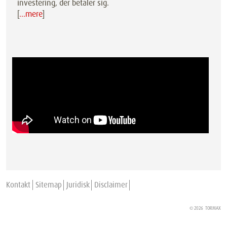
investering, der betaler sig.
[
…mere
]
Kontakt
Sitemap
Juridisk
Disclaimer
© 2026
TORMAX