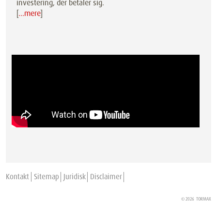
investering, der betaler sig.
[
…mere
]
Kontakt
Sitemap
Juridisk
Disclaimer
© 2026
TORMAX