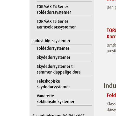
TORMAX T4 Series
Den p
Foldedørssystemer
TORMAX T5 Series
Karruseldørssystemer
TOR
Kar
Industridørssystemer
Omdre
Foldedørsystemer
prest
Skydedørsystemer
Skydedørsystemer til
sammenklappelige døre
Teleskopiske
Indu
skydedørsystemer
Fol
Vandrette
sektionsdørsystemer
Klass
dørs
Sikkerhedsnorm DS EN 16005