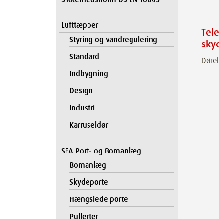
Lufttæpper
Tel
Styring og vandregulering
sky
Standard
Dørel
Indbygning
Design
Industri
Karruseldør
SEA Port- og Bomanlæg
Bomanlæg
Skydeporte
Hængslede porte
Pullerter