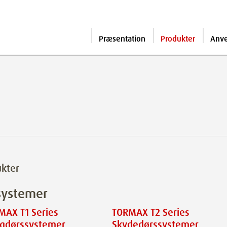
Præsentation
Produkter
Anv
kter
systemer
MAX T1 Series
TORMAX T2 Series
ngdørssystemer
Skydedørssystemer