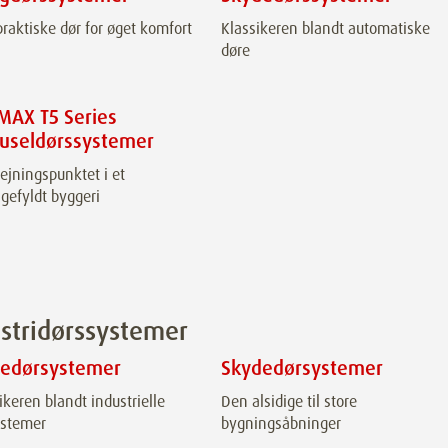
raktiske dør for øget komfort
Klassikeren blandt automatiske
døre
MAX T5 Series
ruseldørssystemer
jningspunktet i et
igefyldt byggeri
stridørssystemer
dedørsystemer
Skydedørsystemer
ikeren blandt industrielle
Den alsidige til store
ystemer
bygningsåbninger