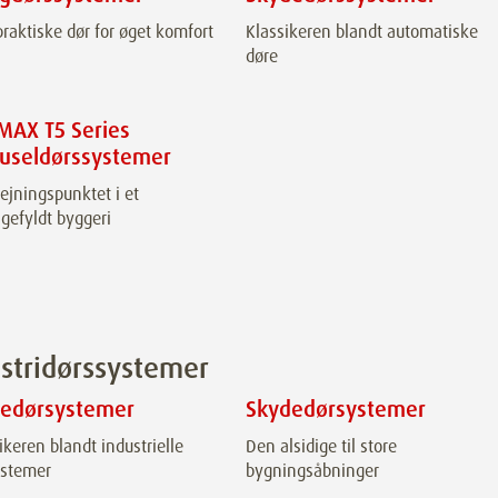
raktiske dør for øget komfort
Klassikeren blandt automatiske
døre
MAX T5 Series
ruseldørssystemer
jningspunktet i et
igefyldt byggeri
stridørssystemer
dedørsystemer
Skydedørsystemer
ikeren blandt industrielle
Den alsidige til store
ystemer
bygningsåbninger