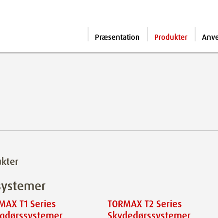
Præsentation
Produkter
Anv
kter
systemer
MAX T1 Series
TORMAX T2 Series
ngdørssystemer
Skydedørssystemer