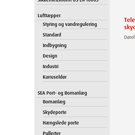
Lufttæpper
Tel
Styring og vandregulering
sky
Standard
Dørel
Indbygning
Design
Industri
Karruseldør
SEA Port- og Bomanlæg
Bomanlæg
Skydeporte
Hængslede porte
Pullerter