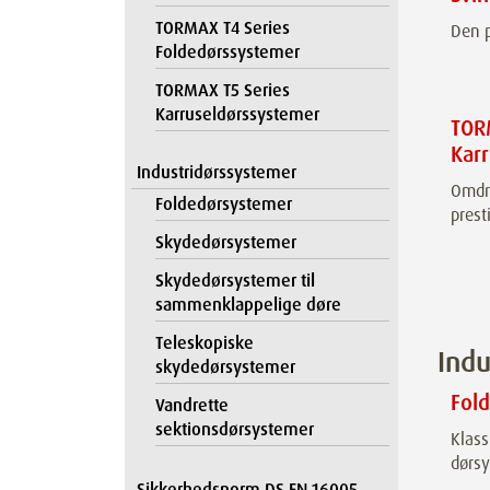
TORMAX T4 Series
Den p
Foldedørssystemer
TORMAX T5 Series
Karruseldørssystemer
TOR
Kar
Industridørssystemer
Omdre
Foldedørsystemer
prest
Skydedørsystemer
Skydedørsystemer til
sammenklappelige døre
Teleskopiske
Indu
skydedørsystemer
Fol
Vandrette
sektionsdørsystemer
Klass
dørs
Sikkerhedsnorm DS EN 16005