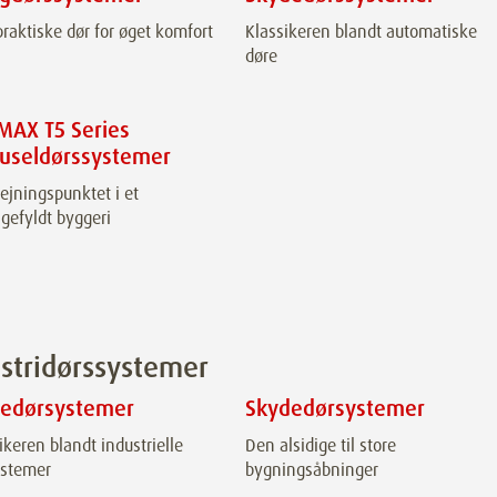
raktiske dør for øget komfort
Klassikeren blandt automatiske
døre
MAX T5 Series
ruseldørssystemer
jningspunktet i et
igefyldt byggeri
stridørssystemer
dedørsystemer
Skydedørsystemer
ikeren blandt industrielle
Den alsidige til store
ystemer
bygningsåbninger