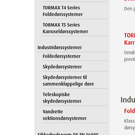
TORMAX T4 Series
Den p
Foldedørssystemer
TORMAX T5 Series
Karruseldørssystemer
TOR
Kar
Industridørssystemer
Omdre
Foldedørsystemer
prest
Skydedørsystemer
Skydedørsystemer til
sammenklappelige døre
Teleskopiske
Indu
skydedørsystemer
Fol
Vandrette
sektionsdørsystemer
Klass
dørs
Sikkerhedsnorm DS EN 16005