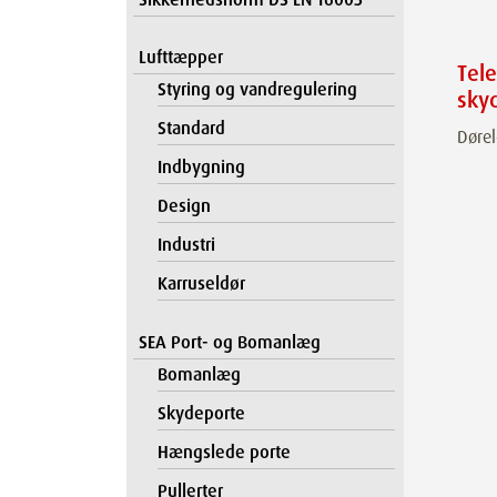
Lufttæpper
Tel
Styring og vandregulering
sky
Standard
Dørel
Indbygning
Design
Industri
Karruseldør
SEA Port- og Bomanlæg
Bomanlæg
Skydeporte
Hængslede porte
Pullerter