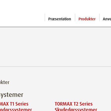
Præsentation
Produkter
Anv
kter
systemer
MAX T1 Series
TORMAX T2 Series
ngdørssystemer
Skydedørssystemer