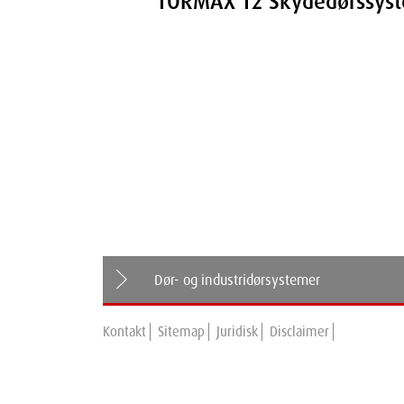
TORMAX T2 Skydedørssys
Dør- og industridørsystemer
Kontakt
Sitemap
Juridisk
Disclaimer
Dørssystemer
TORMAX T1 Series
Svingdørssystemer