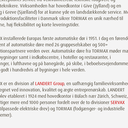
teknikere. Virksomheden har hovedkontor i Give (Jylland) og en
ng i Greve (Sjælland) for at kunne yde en landsdækkende service. M
oduktionsfaciliteter i Danmark sikrer TORMAX en unik nærhed til
e, høj fleksibilitet og korte leveringstider.
installerede Europas første automatiske dør i 1951. I dag en førend
ent af automatiske døre med 26 gruppeselskaber og 500+
butionspartnere verden over. Automatiske døre fra TORMAX møder ma
ygninger samt i indkøbscentre, i hoteller og restauranter, i
inger, i lufthavne og på banegårde, på skibe, i beboelsesejendomme
 godt i hundredvis af bygninger i hele verden.
 er en division af
LANDERT Group
, en uafhængig familievirksomhe
egnet ved innovation, kvalitet og ægte entreprenørskab. LANDERT
lev etableret i 1924 med hovedkontor i Bülach nær Zürich, Schweiz,
iger mere end 1000 personer fordelt over de to divisioner
SERVAX
ilpassede elektriske drev) og TORMAX (fodgænger- og industrielle
temer).