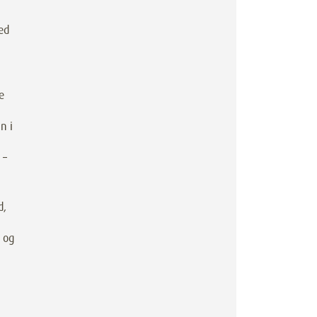
ed
e
n i
 –
d,
 og