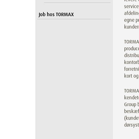
service
afdeli
Job hos TORMAX
egne pr
kundern
TORMAX 
produc
distri
kontorb
forretn
kort og
TORMAX
kendet
Group b
beskæft
(kundet
dørsys