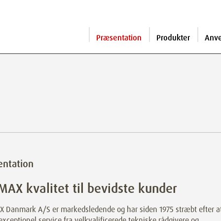
Præsentation
Produkter
Anv
entation
AX kvalitet til bevidste kunder
 Danmark A/S er markedsledende og har siden 1975 stræbt efter a
exceptionel service fra velkvalificerede tekniske rådgivere og