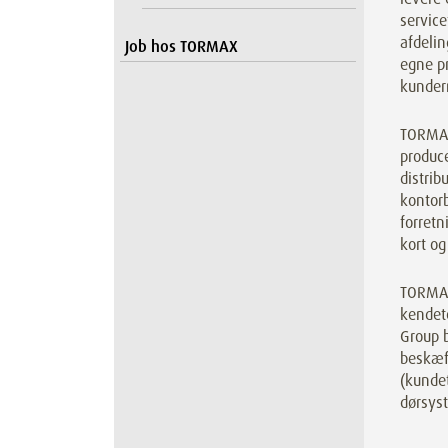
service
afdeli
Job hos TORMAX
egne pr
kundern
TORMAX 
produc
distri
kontorb
forretn
kort og
TORMAX
kendet
Group b
beskæft
(kundet
dørsys