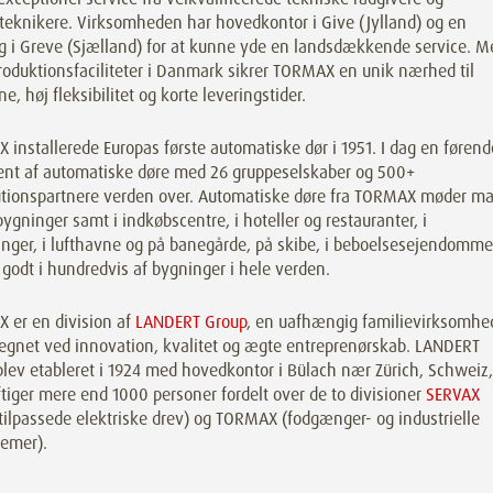
teknikere. Virksomheden har hovedkontor i Give (Jylland) og en
ng i Greve (Sjælland) for at kunne yde en landsdækkende service. M
oduktionsfaciliteter i Danmark sikrer TORMAX en unik nærhed til
e, høj fleksibilitet og korte leveringstider.
installerede Europas første automatiske dør i 1951. I dag en førend
ent af automatiske døre med 26 gruppeselskaber og 500+
butionspartnere verden over. Automatiske døre fra TORMAX møder ma
ygninger samt i indkøbscentre, i hoteller og restauranter, i
inger, i lufthavne og på banegårde, på skibe, i beboelsesejendomme
 godt i hundredvis af bygninger i hele verden.
 er en division af
LANDERT Group
, en uafhængig familievirksomhe
egnet ved innovation, kvalitet og ægte entreprenørskab. LANDERT
lev etableret i 1924 med hovedkontor i Bülach nær Zürich, Schweiz,
iger mere end 1000 personer fordelt over de to divisioner
SERVAX
ilpassede elektriske drev) og TORMAX (fodgænger- og industrielle
temer).