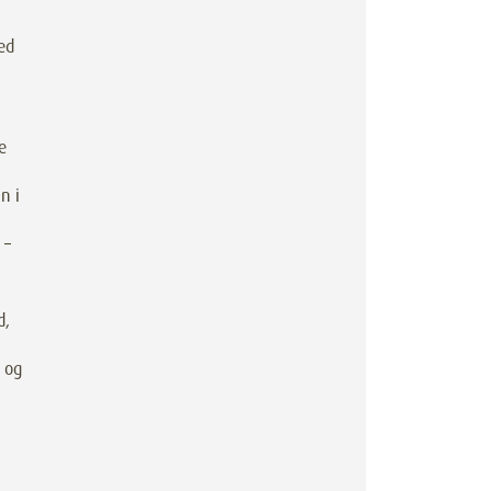
ed
e
n i
 –
d,
 og