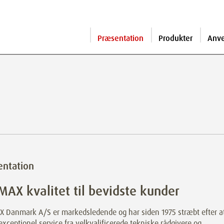
Præsentation
Produkter
Anv
entation
AX kvalitet til bevidste kunder
 Danmark A/S er markedsledende og har siden 1975 stræbt efter a
exceptionel service fra velkvalificerede tekniske rådgivere og