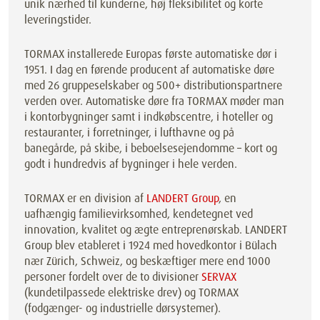
unik nærhed til kunderne, høj fleksibilitet og korte
leveringstider.
TORMAX installerede Europas første automatiske dør i
1951. I dag en førende producent af automatiske døre
med 26 gruppeselskaber og 500+ distributionspartnere
verden over. Automatiske døre fra TORMAX møder man
i kontorbygninger samt i indkøbscentre, i hoteller og
restauranter, i forretninger, i lufthavne og på
banegårde, på skibe, i beboelsesejendomme – kort og
godt i hundredvis af bygninger i hele verden.
TORMAX er en division af
LANDERT Group
, en
uafhængig familievirksomhed, kendetegnet ved
innovation, kvalitet og ægte entreprenørskab. LANDERT
Group blev etableret i 1924 med hovedkontor i Bülach
nær Zürich, Schweiz, og beskæftiger mere end 1000
personer fordelt over de to divisioner
SERVAX
(kundetilpassede elektriske drev) og TORMAX
(fodgænger- og industrielle dørsystemer).