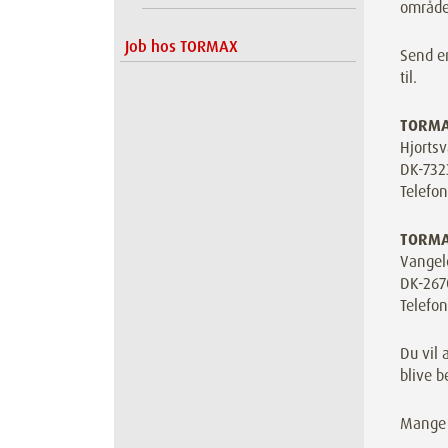
område
Job hos TORMAX
Send e
til.
TORMA
Hjorts
DK-732
Telefo
TORMA
Vangel
DK-267
Telefo
Du vil 
blive b
Mange t