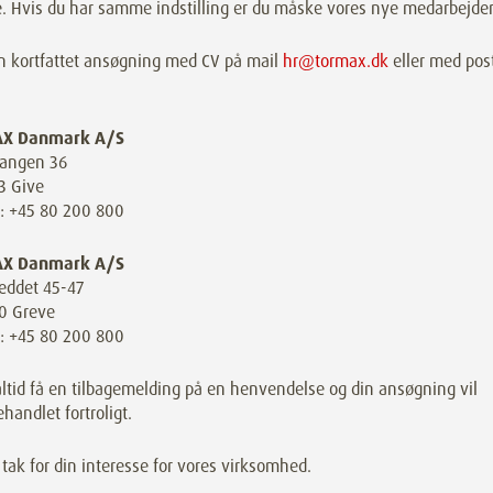
. Hvis du har samme indstilling er du måske vores nye medarbejder
n kortfattet ansøgning med CV på mail
hr@tormax.dk
eller med pos
X Danmark A/S
vangen 36
3 Give
n: +45 80 200 800
X Danmark A/S
eddet 45-47
0 Greve
n: +45 80 200 800
altid få en tilbagemelding på en henvendelse og din ansøgning vil
ehandlet fortroligt.
ak for din interesse for vores virksomhed.