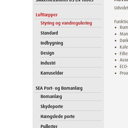
Udvidet
Lufttæpper
Funkti
Styring og vandregulering
Rum
Standard
Manu
Dørk
Indbygning
Kale
Design
Filt
Avan
Industri
ECO-
Proa
Karruseldør
SEA Port- og Bomanlæg
Bomanlæg
Skydeporte
Hængslede porte
Pullerter