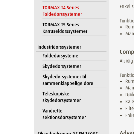
Enkel s
TORMAX T4 Series
Foldedørssystemer
Funkti
TORMAX T5 Series
Rum
Karruseldørssystemer
Manu
Industridørssystemer
Comp
Foldedørsystemer
Alsidig
Skydedørsystemer
Funkti
Skydedørsystemer til
Rum
sammenklappelige døre
Manu
Teleskopiske
Dørk
skydedørsystemer
Kale
Filt
Vandrette
Enke
sektionsdørsystemer
Adva
Sikkerhedsnorm DS EN 16005